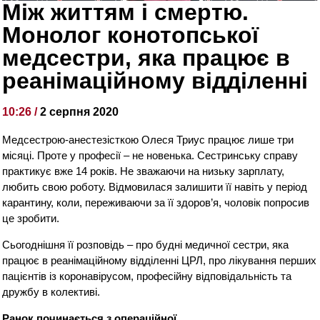
Між життям і смертю.
Монолог конотопської
медсестри, яка працює в
реанімаційному відділенні
10:26 /
2 серпня 2020
Медсестрою-анестезісткою Олеся Триус працює лише три
місяці. Проте у професії – не новенька. Сестринську справу
практикує вже 14 років. Не зважаючи на низьку зарплату,
любить свою роботу. Відмовилася залишити її навіть у період
карантину, коли, переживаючи за її здоров’я, чоловік попросив
це зробити.
Сьогоднішня її розповідь – про будні медичної сестри, яка
працює в реанімаційному відділенні ЦРЛ, про лікування перших
пацієнтів із коронавірусом, професійну відповідальність та
дружбу в колективі.
Ранок починається з операційної