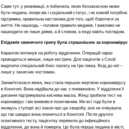
Саме тут, у реанімації, я побачила, якою беззахисною може
бути людина, попри вік і соціальний статус, і як кожній потрібна
підтримка, правильна настанова для того, щоб боротися за
життя. Не нашкодь – головне правило медиків. І важливо не
нашкодити не лише діями, а й словом, а іноді навіть поглядом.
Епідемія свинячого грипу була страшнішою за коронавірус
Карантин вплинув на роботу відділення. Операцій зараз
проводиться менше, лише екстрені. Для пацієнтів з Covid
виділили спеціальний бокс-палату на три ліжка. Вхід до неї –
лише у захисних костюмах.
Запам’яталася жінка, яка стала першою жертвою коронавірусу
в Конотопі. Вона надійшла до нас з пневмонією. У відділенні її
дихання підтримувала киснева маска. Жінці зробили тест на
коронавірус і він виявився позитивним. Ми всі тоді були в
якомусь ступорі: всі знали про цю хворобу, але не очікували,
що так швидко вона опиниться в Конотопі. Після другого
позитивного тесту, пацієнтку перевели до інфекційного
відділення, де вона й померла. Це була перша людина в місті,