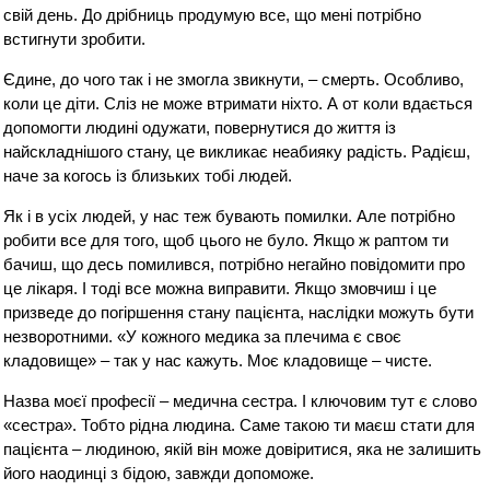
свій день. До дрібниць продумую все, що мені потрібно
встигнути зробити.
Єдине, до чого так і не змогла звикнути, – смерть. Особливо,
коли це діти. Сліз не може втримати ніхто. А от коли вдається
допомогти людині одужати, повернутися до життя із
найскладнішого стану, це викликає неабияку радість. Радієш,
наче за когось із близьких тобі людей.
Як і в усіх людей, у нас теж бувають помилки. Але потрібно
робити все для того, щоб цього не було. Якщо ж раптом ти
бачиш, що десь помилився, потрібно негайно повідомити про
це лікаря. І тоді все можна виправити. Якщо змовчиш і це
призведе до погіршення стану пацієнта, наслідки можуть бути
незворотними. «У кожного медика за плечима є своє
кладовище» – так у нас кажуть. Моє кладовище – чисте.
Назва моєї професії – медична сестра. І ключовим тут є слово
«сестра». Тобто рідна людина. Саме такою ти маєш стати для
пацієнта – людиною, якій він може довіритися, яка не залишить
його наодинці з бідою, завжди допоможе.