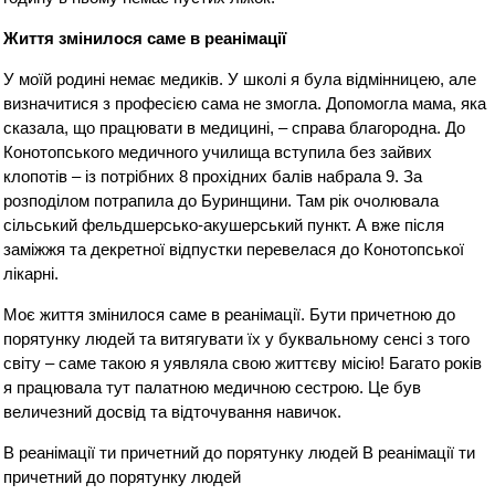
Життя змінилося саме в реанімації
У моїй родині немає медиків. У школі я була відмінницею, але
визначитися з професією сама не змогла. Допомогла мама, яка
сказала, що працювати в медицині, – справа благородна. До
Конотопського медичного училища вступила без зайвих
клопотів – із потрібних 8 прохідних балів набрала 9. За
розподілом потрапила до Буринщини. Там рік очолювала
сільський фельдшерсько-акушерський пункт. А вже після
заміжжя та декретної відпустки перевелася до Конотопської
лікарні.
Моє життя змінилося саме в реанімації. Бути причетною до
порятунку людей та витягувати їх у буквальному сенсі з того
світу – саме такою я уявляла свою життєву місію! Багато років
я працювала тут палатною медичною сестрою. Це був
величезний досвід та відточування навичок.
В реанімації ти причетний до порятунку людей В реанімації ти
причетний до порятунку людей