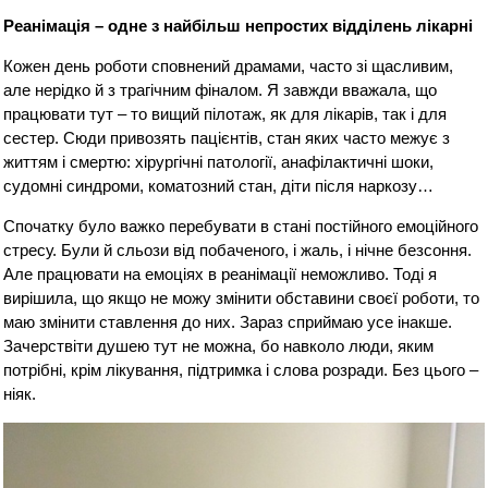
Реанімація – одне з найбільш непростих відділень лікарні
Кожен день роботи сповнений драмами, часто зі щасливим,
але нерідко й з трагічним фіналом. Я завжди вважала, що
працювати тут – то вищий пілотаж, як для лікарів, так і для
сестер. Сюди привозять пацієнтів, стан яких часто межує з
життям і смертю: хірургічні патології, анафілактичні шоки,
судомні синдроми, коматозний стан, діти після наркозу…
Спочатку було важко перебувати в стані постійного емоційного
стресу. Були й сльози від побаченого, і жаль, і нічне безсоння.
Але працювати на емоціях в реанімації неможливо. Тоді я
вирішила, що якщо не можу змінити обставини своєї роботи, то
маю змінити ставлення до них. Зараз сприймаю усе інакше.
Зачерствіти душею тут не можна, бо навколо люди, яким
потрібні, крім лікування, підтримка і слова розради. Без цього –
ніяк.