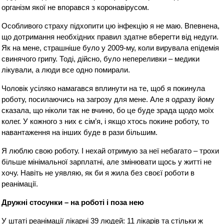
організм якої не впорався з коронавірусом.
Особливого страху підхопити цю інфекцію я не маю. Впевнена,
що дотримання необхідних правил здатне вберегти від недуги.
Як на мене, страшніше було у 2009-му, коли вирувала епідемія
свинячого грипу. Тоді, дійсно, було непереливки – медики
лікували, а люди все одно помирали.
Чоловік усіляко намагався вплинути на те, щоб я покинула
роботу, посилаючись на загрозу для мене. Але я одразу йому
сказала, що ніколи так не вчиню, бо це буде зрада щодо моїх
колег. У кожного з них є сім’я, і якщо хтось покине роботу, то
навантаження на інших буде в рази більшим.
Я люблю свою роботу. І нехай отримую за неї небагато – трохи
більше мінімальної зарплатні, але змінювати щось у житті не
хочу. Навіть не уявляю, як би я жила без своєї роботи в
реанімації.
Дружні стосунки – на роботі і поза нею
У штаті реанімації лікарні 39 людей: 11 лікарів та стільки ж