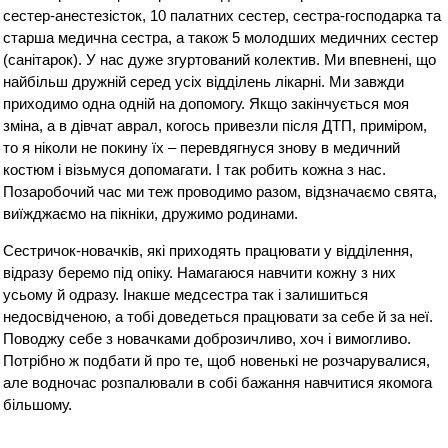
сестер-анестезісток, 10 палатних сестер, сестра-господарка та
старша медична сестра, а також 5 молодших медичних сестер
(санітарок). У нас дуже згуртований колектив. Ми впевнені, що
найбільш дружній серед усіх відділень лікарні. Ми завжди
приходимо одна одній на допомогу. Якщо закінчується моя
зміна, а в дівчат аврал, когось привезли після ДТП, приміром,
то я ніколи не покину їх – перевдягнуся знову в медичний
костюм і візьмуся допомагати. І так робить кожна з нас.
Позаробочий час ми теж проводимо разом, відзначаємо свята,
виїжджаємо на пікніки, дружимо родинами.
Сестричок-новачків, які приходять працювати у відділення,
відразу беремо під опіку. Намагаюся навчити кожну з них
усьому й одразу. Інакше медсестра так і залишиться
недосвідченою, а тобі доведеться працювати за себе й за неї.
Поводжу себе з новачками доброзичливо, хоч і вимогливо.
Потрібно ж подбати й про те, щоб новенькі не розчарувалися,
але водночас розпалювали в собі бажання навчитися якомога
більшому.