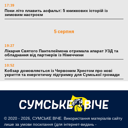
17:39
Поки літо плавить асфальт: 5 книжкових історій із
зимовим настроєм
5 серпня
19:27
Лікарня Святого Пантелеймона отримала апарат УЗД та
обладнання від партнерів із Німеччини
10:52
Кобзар домовляється із Червоним Хрестом про нові
укриття та енергетичну підтримку для Сумської громади
9:15
Понад 8 мільйонів книжок згоріли. Як допомогти «Ранку»
та іншим видавництвам відновитися
4 серпня
© 2020 - 2026, СУМСЬКЕ ВІЧЕ. Використання матеріалів сайту
лише за умови посилання (для інтернет-видань -
20:41