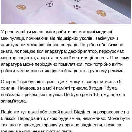
У реанімації ти маєш вміти робити всі можливі медичні
маніпуляції, починаючи від підшкірних уколів і закінчуючи
асистуванням лікарю під час операції. Потрібно обов’язково
знати, як працює вся апаратура: дефібрилятор, перфузомат,
монітор пацієнта, апарата штучної вентиляції легень. При чому
апаратура може періодично помилятися, тож потрібно вміти
робити заміри життєвих функцій пацієнта в ручному режимі.
Операції теж бувають різні. Деякі можуть завершитися за 5
хвилин. Найдовша на моїй пам’яті тривала 8 годин і була
пов’язана з резекцією шлунка. Це було років 10 тому, але я її
запам’ятала.
Пацієнти тут важкі або вкрай важкі. Відділення розраховане на
6 ліжок. Передбачити, якою буде зміна, неможливо. Може бути
так, що ти приходиш зранку у порожнє відділення, а вже за
годину в ньому немає пустих ліжок.