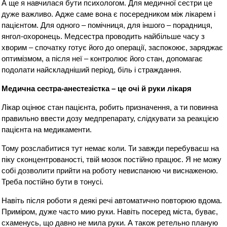
А ще я навчилася бути психологом. Для медичної сестри це
дуже важливо. Адже саме вона є посередником між лікарем і
пацієнтом. Для одного – помічниця, для іншого – порадниця,
янгол-охоронець. Медсестра проводить найбільше часу з
хворим – спочатку готує його до операції, заспокоює, заряджає
оптимізмом, а після неї – контролює його стан, допомагає
подолати найскладніший період, біль і страждання.
Медична сестра-анестезістка – це очі й руки лікаря
Лікар оцінює стан пацієнта, робить призначення, а ти повинна
правильно ввести дозу медпрепарату, слідкувати за реакцією
пацієнта на медикаменти.
Тому розслабитися тут немає коли. Ти завжди перебуваєш на
піку сконцентрованості, твій мозок постійно працює. Я не можу
собі дозволити прийти на роботу невиспаною чи виснаженою.
Треба постійно бути в тонусі.
Навіть після роботи я деякі речі автоматично повторюю вдома.
Приміром, дуже часто мию руки. Навіть посеред міста, буває,
схаменусь, що давно не мила руки. А також ретельно планую