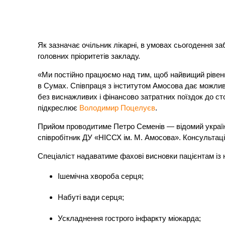
Як зазначає очільник лікарні, в умовах сьогодення з
головних пріоритетів закладу.
«Ми постійно працюємо над тим, щоб найвищий рівен
в Сумах. Співпраця з інститутом Амосова дає можл
без виснажливих і фінансово затратних поїздок до ст
підкреслює
Володимир Поцелуєв
.
Прийом проводитиме Петро Семенів — відомий україн
співробітник ДУ «НІССХ ім. М. Амосова». Консультац
Спеціаліст надаватиме фахові висновки пацієнтам із 
Ішемічна хвороба серця;
Набуті вади серця;
Ускладнення гострого інфаркту міокарда;