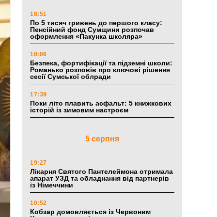
18:51
По 5 тисяч гривень до першого класу:
Пенсійний фонд Сумщини розпочав
оформлення «Пакунка школяра»
18:06
Безпека, фортифікації та підземні школи:
Романько розповів про ключові рішення
сесії Сумської облради
17:39
Поки літо плавить асфальт: 5 книжкових
історій із зимовим настроєм
5 серпня
19:27
Лікарня Святого Пантелеймона отримала
апарат УЗД та обладнання від партнерів
із Німеччини
10:52
Кобзар домовляється із Червоним