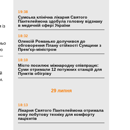
19:38
Сумська клінічна лікарня Святого
Пантелеймона здобула головну відзнаку
в медичній сфері України
 із
18:32
Олексій Романько долучився до
ньо
обговорення Плану стійкості Сумщини з
ію
Прем’єр-міністром
 —
18:10
Місто посилює міжнародну співпрацю:
Суми отримали 12 потужних станцій для
й
Пунктів обігріву
и.
29 липня
18:13
Лікарня Святого Пантелеймона отримала
нову побутову техніку для комфорту
пацієнтів