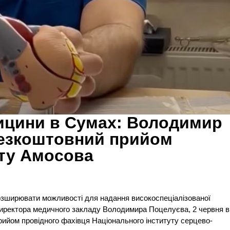
ицини в Сумах: Володимир
безкоштовний прийом
уту Амосова
зширювати можливості для надання високоспеціалізованої
директора медичного закладу Володимира Поцелуєва, 2 червня в
ийом провідного фахівця Національного інституту серцево-