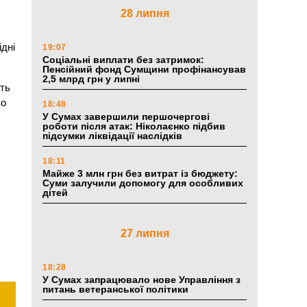
28 липня
ідні
19:07
Соціальні виплати без затримок:
Пенсійний фонд Сумщини профінансував
2,5 млрд грн у липні
ють
во
18:48
У Сумах завершили першочергові
роботи після атак: Ніколаєнко підбив
підсумки ліквідації наслідків
18:11
Майже 3 млн грн без витрат із бюджету:
Суми залучили допомогу для особливих
дітей
27 липня
18:28
У Сумах запрацювало нове Управління з
питань ветеранської політики