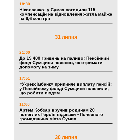
18:30
Ніколаєнко: у Сумах погодили 115
компенсацій на відновлення житла майже
на 6,6 млн грн
31 липня
21:00
До 19 400 гривень на паливо: Пенсійний
фонд Сумщини пояснив, як отримати
допомогу на зиму
17:51
«Укрексімбанк» припиняє виплату пенсій:
у Пенсійному фонді Сумщини пояснили,
що робити людям
11:00
Артем Кобзар вручив родинам 20
полеглих Героїв відзнаки «Почесного
громадянина міста Суми»
30 липня