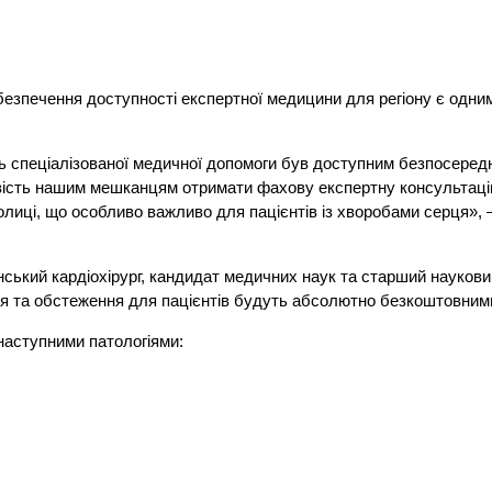
абезпечення доступності експертної медицини для регіону є одним
ь спеціалізованої медичної допомоги був доступним безпосеред
ивість нашим мешканцям отримати фахову експертну консультац
олиці, що особливо важливо для пацієнтів із хворобами серця»,
ський кардіохірург, кандидат медичних наук та старший наукови
ія та обстеження для пацієнтів будуть абсолютно безкоштовним
наступними патологіями: