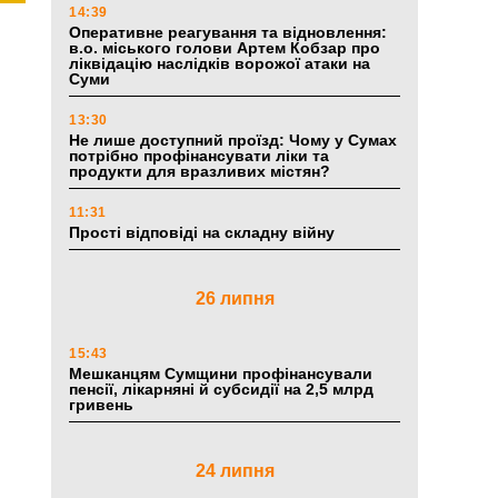
14:39
Оперативне реагування та відновлення:
в.о. міського голови Артем Кобзар про
ліквідацію наслідків ворожої атаки на
Суми
13:30
Не лише доступний проїзд: Чому у Сумах
потрібно профінансувати ліки та
продукти для вразливих містян?
11:31
Прості відповіді на складну війну
26 липня
15:43
Мешканцям Сумщини профінансували
пенсії, лікарняні й субсидії на 2,5 млрд
гривень
24 липня