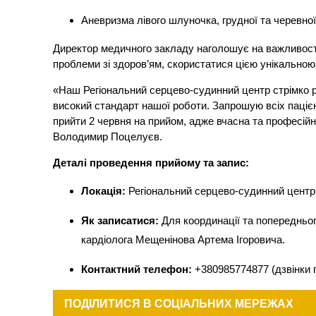
Аневризма лівого шлуночка, грудної та черевної
Директор медичного закладу наголошує на важливості
проблеми зі здоров’ям, скористатися цією унікально
«Наш Регіональний серцево-судинний центр стрімко ро
високий стандарт нашої роботи. Запрошую всіх пацієн
прийти 2 червня на прийом, адже вчасна та професій
Володимир Поцелуєв.
Деталі проведення прийому та запис:
Локація:
Регіональний серцево-судинний центр 
Як записатися:
Для координації та попередньог
кардіолога Мещенінова Артема Ігоровича.
Контактний телефон:
+380985774877 (дзвінки п
ПОДІЛИТИСЯ В СОЦІАЛЬНИХ МЕРЕЖАХ