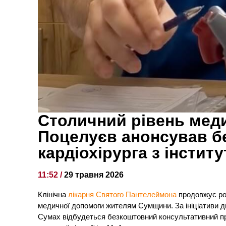
Столичний рівень мед
Поцелуєв анонсував 
кардіохірурга з інстит
11:52 /
29 травня 2026
Клінічна
лікарня Святого Пантелеймона
продовжує ро
медичної допомоги жителям Сумщини. За ініціативи 
Сумах відбудеться безкоштовний консультативний пр