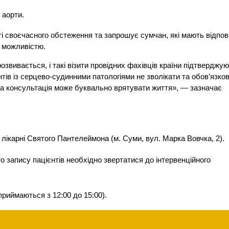
 аорти.
 своєчасного обстеження та запрошує сумчан, які мають відпов
ю можливістю.
звивається, і такі візити провідних фахівців країни підтверджу
тів із серцево-судинними патологіями не зволікати та обов’язко
на консультація може буквально врятувати життя», — зазначає
лікарні Святого Пантелеймона (м. Суми, вул. Марка Вовчка, 2).
о запису пацієнтів необхідно звертатися до інтервенційного
риймаються з 12:00 до 15:00).