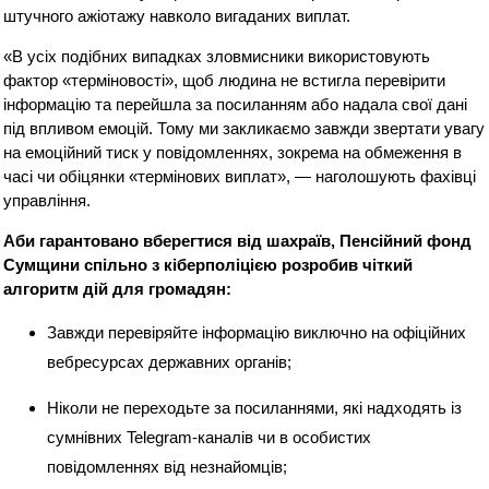
штучного ажіотажу навколо вигаданих виплат.
«В усіх подібних випадках зловмисники використовують
фактор «терміновості», щоб людина не встигла перевірити
інформацію та перейшла за посиланням або надала свої дані
під впливом емоцій. Тому ми закликаємо завжди звертати увагу
на емоційний тиск у повідомленнях, зокрема на обмеження в
часі чи обіцянки «термінових виплат», — наголошують фахівці
управління.
Аби гарантовано вберегтися від шахраїв, Пенсійний фонд
Сумщини спільно з кіберполіцією розробив чіткий
алгоритм дій для громадян:
Завжди перевіряйте інформацію виключно на офіційних
вебресурсах державних органів;
Ніколи не переходьте за посиланнями, які надходять із
сумнівних Telegram-каналів чи в особистих
повідомленнях від незнайомців;