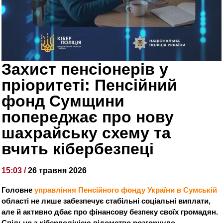
Захист пенсіонерів у
пріоритеті: Пенсійний
фонд Сумщини
попереджає про нову
шахрайську схему та
вчить кібербезпеці
15:03 /
26 травня 2026
Головне
управління Пенсійного фонду України в Сумській
області не лише забезпечує стабільні соціальні виплати,
але й активно дбає про фінансову безпеку своїх громадян.
Спільно з кіберполіцією відомство розгорнуло