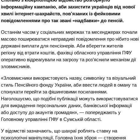
інформаційну кампанію, аби захистити українців від нової
хвилі інтернет-шахрайств, пов’язаних із фейковими
повідомленнями про так звані «надбавки» до пенсій.
Останнім часом у соціальних мережах та месенджерах почали
масово поширюватися неправдиві повідомлення про нібито нові
державні виплати для пенсіонерів. Аби вберегти жителів
регіону від втрати коштів, фахівці обласного управління ПФУ
оперативно відреагували на загрозу та роз’яснили механізм дії
зловмисників.
«Зловмисники використовують назву, символіку та візуальний
стиль Пенсійного фонду України, аби ввести людей в оману та
спонукати перейти за фішинговими посиланнями.
Наголошуємо, що подібні публікації можуть використовуватися
для викрадення персональних даних, банківської інформації
або доступу до акаунтів громадян», — попереджають у
Головному управлінні ПФУ в Сумській області.
У відомстві зазначають, що шахраї роблять ставку на
психологічні маніпуляції. Головна їхня зброя — створення