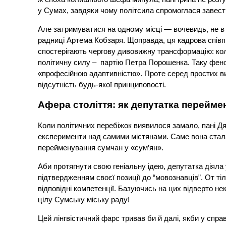
у Сумах, завдяки чому політсила спромоглася завести
Але затримуватися на одному місці — вочевидь, не в 
радниці Артема Кобзаря. Щоправда, ця кадрова співп
спостерігають чергову дивовижну трансформацію: ко
політичну силу – партію Петра Порошенка. Таку феном
«професійною адаптивністю». Проте серед простих в
відсутність будь-якої принциповості.
Афера століття: як депутатка перейме
Коли політичних перебіжок виявилося замало, пані Дя
експерименти над самими містянами. Саме вона стала 
перейменування сумчан у «сум’ян».
Аби протягнути свою геніальну ідею, депутатка діял
підтвердженням своєї позиції до “мовознавців”. От т
відповідні компетенції. Базуючись на цих відверто 
цілу Сумську міську раду!
Цей лінгвістичний фарс тривав би й далі, якби у спра