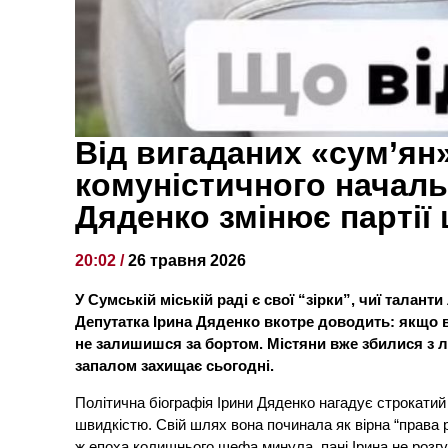
Від вигаданих «сум’ян
комуністичного началь
Дяденко змінює партії
20:02 /
26 травня 2026
У Сумській міській раді є свої “зірки”, чиї тала
Депутатка Ірина Дяденко вкотре доводить: якщо в 
не залишишся за бортом. Містяни вже збилися з лі
запалом захищає сьогодні.
Політична біографія Ірини Дяденко нагадує строкатий
швидкістю. Свій шлях вона починала як вірна “права 
ж епоха колишнього шефа минула, пані Ірина не розгу