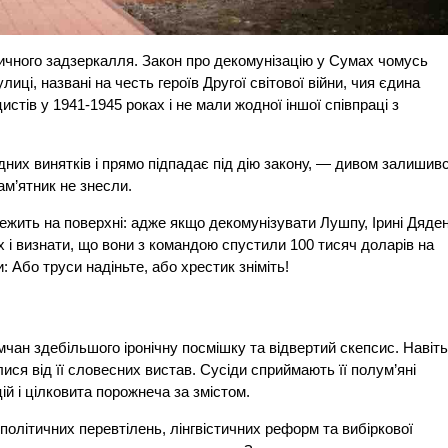
тичного задзеркалля. Закон про декомунізацію у Сумах чомусь
ці, названі на честь героїв Другої світової війни, чия єдина
стів у 1941-1945 роках і не мали жодної іншої співпраці з
них винятків і прямо підпадає під дію закону, — дивом залишив
ам’ятник не знесли.
лежить на поверхні: адже якщо декомунізувати Лушпу, Ірині Дяде
 і визнати, що вони з командою спустили 100 тисяч доларів на
: Або труси надіньте, або хрестик зніміть!
мчан здебільшого іронічну посмішку та відвертий скепсис. Навіт
ися від її словесних вистав. Сусіди сприймають її полум’яні
й і цілковита порожнеча за змістом.
політичних перевтілень, лінгвістичних реформ та вибіркової