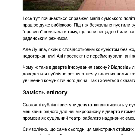
І ось тут починається справжня магія сумського полі
працює дуже вибірково. Під ніж безжально пустили вули
“провина” полягала в тому, що вони нещадно били наци
радянським режимом.
Але Лушпа, який є стовідсотковим комуністом без жод
недоторканним! Ані проспект не перейменували, ані п
Чому ж таке відверте ігнорування закону? Відповідь 
доведеться публічно розписатися у власних помилках
увічнення комуністичного діяча. Так і хочеться сказати
Замість епілогу
Сьогодні публічні виступи депутатки викликають у су
мешканці рідного для неї мікрорайону відверто втомил
промови як суцільний театр: забагато надривних емоці
Символічно, що саме сьогодні ця майстриня стрімких 