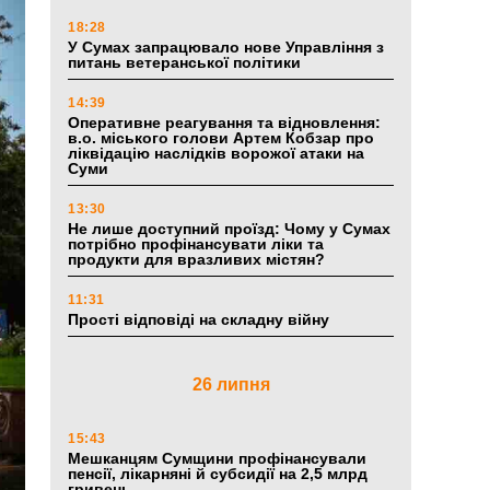
18:28
У Сумах запрацювало нове Управління з
питань ветеранської політики
14:39
Оперативне реагування та відновлення:
в.о. міського голови Артем Кобзар про
ліквідацію наслідків ворожої атаки на
Суми
13:30
Не лише доступний проїзд: Чому у Сумах
потрібно профінансувати ліки та
продукти для вразливих містян?
11:31
Прості відповіді на складну війну
26 липня
15:43
Мешканцям Сумщини профінансували
пенсії, лікарняні й субсидії на 2,5 млрд
гривень