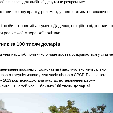
торії виявився для амбітної депутатки розгромним:
ставив жирну крапку, рекомендувавши вживати виключно
».
і
розбив головний аргумент Дяденко, офіційно підтвердивш
 російської імперської політики.
ник за 100 тисяч доларів
равжній масштаб політичного лицемірства розкривається у ставле
ейменування проспекту Космонавтів (максимально нейтральної
вого комуністичного діяча часів пізнього СРСР. Більше того,
 2013 році вона доклала руку до встановлення цьому
а питання на той час — близько
100 тисяч доларів!