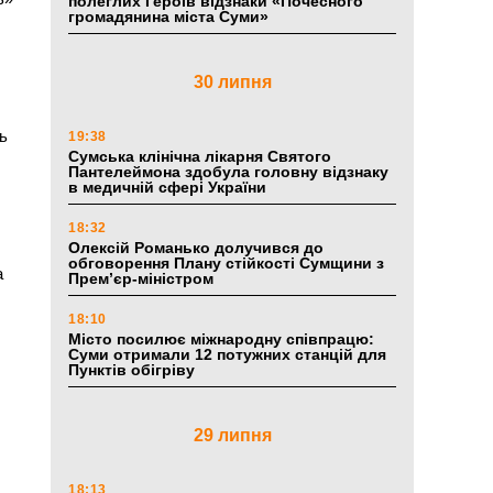
полеглих Героїв відзнаки «Почесного
громадянина міста Суми»
30 липня
ь
19:38
Сумська клінічна лікарня Святого
Пантелеймона здобула головну відзнаку
в медичній сфері України
18:32
Олексій Романько долучився до
обговорення Плану стійкості Сумщини з
а
Прем’єр-міністром
18:10
Місто посилює міжнародну співпрацю:
Суми отримали 12 потужних станцій для
Пунктів обігріву
29 липня
18:13