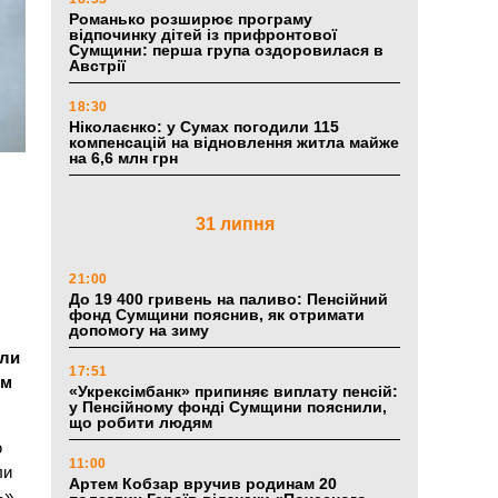
Романько розширює програму
відпочинку дітей із прифронтової
Сумщини: перша група оздоровилася в
Австрії
18:30
Ніколаєнко: у Сумах погодили 115
компенсацій на відновлення житла майже
на 6,6 млн грн
31 липня
21:00
До 19 400 гривень на паливо: Пенсійний
фонд Сумщини пояснив, як отримати
допомогу на зиму
оли
17:51
им
«Укрексімбанк» припиняє виплату пенсій:
у Пенсійному фонді Сумщини пояснили,
що робити людям
ю
11:00
ли
Артем Кобзар вручив родинам 20
ь»