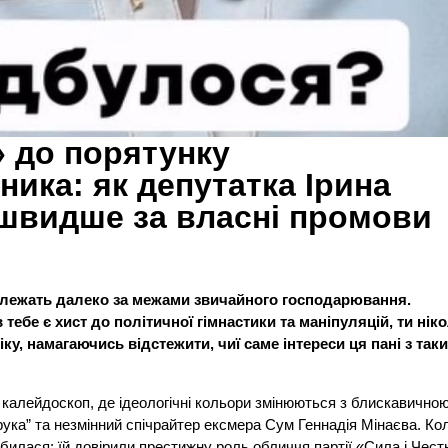
» до порятунку
ника: як депутатка Ірина
 швидше за власні промови
нти лежать далеко за межами звичайного господарювання.
тебе є хист до політичної гімнастики та маніпуляцій, ти нік
ку, намагаючись відстежити, чиї саме інтереси ця пані з так
 калейдоскоп, де ідеологічні кольори змінюються з блискавично
рука” та незмінний спічрайтер ексмера Сум Геннадія Мінаєва. Ко
билася: їй довірили престижну роль обличчя партії «Сила і Чест