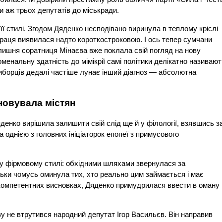
 аж трьох депутатів до міськради.
її стилі. Згодом Дяденко несподівано виринула в теплому кріслі
раця виявилася надто короткостроковою. І ось тепер сумчани
лишня соратниця Мінаєва вже поклала свій погляд на нову
енальну здатність до мімікрії самі політики делікатно називают
иборців дедалі частіше лунає інший діагноз — абсолютна
новувала містян
денко вирішила залишити свій слід ще й у філології, взявшись з
однією з головних ініціаторок епопеї з примусового
а у фірмовому стилі: обхідними шляхами звернулася за
ільки чомусь оминула тих, хто реально цим займається і має
некомпетентних висновках, Дяденко примудрилася ввести в оману
ву не втрутився народний депутат Ігор Васильєв. Він направив