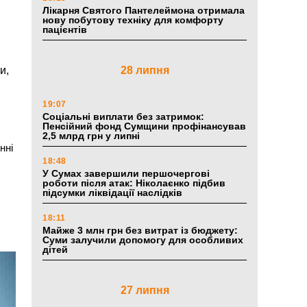
Лікарня Святого Пантелеймона отримала
нову побутову техніку для комфорту
пацієнтів
и,
28 липня
19:07
Соціальні виплати без затримок:
Пенсійний фонд Сумщини профінансував
2,5 млрд грн у липні
нні
18:48
У Сумах завершили першочергові
роботи після атак: Ніколаєнко підбив
підсумки ліквідації наслідків
18:11
Майже 3 млн грн без витрат із бюджету:
Суми залучили допомогу для особливих
дітей
27 липня