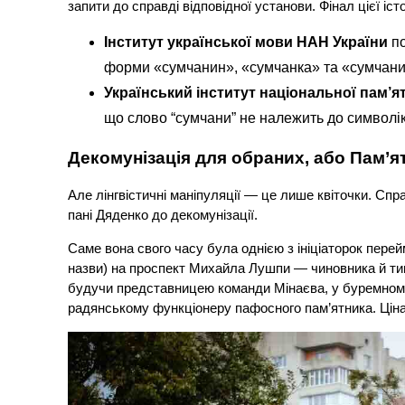
запити до справді відповідної установи. Фінал цієї іс
Інститут української мови НАН України
по
форми «сумчанин», «сумчанка» та «сумчани
Український інститут національної пам’ят
що слово “сумчани” не належить до символіки
Декомунізація для обраних, або Пам’ят
Але лінгвістичні маніпуляції — це лише квіточки. Сп
пані Дяденко до декомунізації.
Саме вона свого часу була однією з ініціаторок пер
назви) на проспект Михайла Лушпи — чиновника й типо
будучи представницею команди Мінаєва, у буремному
радянському функціонеру пафосного пам’ятника. Цін