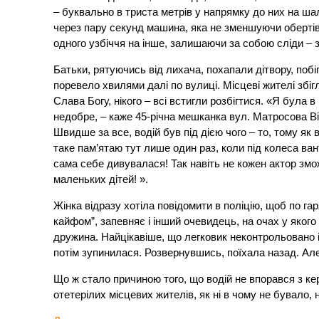
– буквально в триста метрів у напрямку до них на ша
через пару секунд машина, яка не зменшуючи обертів, 
одного узбіччя на інше, залишаючи за собою сліди – зи
Батьки, рятуючись від лихача, похапали дітвору, побі
поревело хвилями далі по вулиці. Місцеві жителі збіг
Слава Богу, нікого – всі встигли розбігтися. «Я була в
недобре, – каже 45-річна мешканка вул. Матросова Ві
Швидше за все, водій був під дією чого – то, тому як
таке пам’ятаю тут лише один раз, коли під колеса ван
сама себе дивувалася! Так навіть не кожен актор змож
маленьких дітей! ».
Жінка відразу хотіла повідомити в поліцію, щоб по га
кайфом”, запевняє і інший очевидець, на очах у якого
дружина. Найцікавіше, що легковик неконтрольовано і 
потім зупинилася. Розвернувшись, поїхала назад. Але 
Що ж стало причиною того, що водій не впорався з кер
отетерілих місцевих жителів, як ні в чому не бувало, н