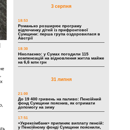
3 серпня
18:53
Романько розширює програму
відпочинку дітей із прифронтової
Сумщини: перша група оздоровилася в
Австрії
й
18:30
Ніколаєнко: у Сумах погодили 115
компенсацій на відновлення житла майже
на 6,6 млн грн
не
,
31 липня
их
21:00
.
До 19 400 гривень на паливо: Пенсійний
фонд Сумщини пояснив, як отримати
о,
допомогу на зиму
17:51
«Укрексімбанк» припиняє виплату пенсій:
у Пенсійному фонді Сумщини пояснили,
ать