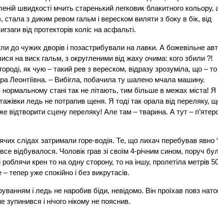
леній швидкості мчить старенький легковик блакитного кольору, 
стала з диким ревом гальм і вереском виляти з боку в бік, від
гзаги від протекторів коліс на асфальті.
гли до чужих дворів і позастрибували на лавки. А божевільне ав
лися на виск гальм, з округленими від жаху очима: кого збили ?!
 городі, як чую – такий рев з вереском, відразу зрозуміла, що – то
ра Леонтіївна. – Вибігла, побачила ту шалено мчала машину.
 в нормальному стані так не літають, тим більше в межах міста! Я
тажівки ледь не потрапив щеня. Я тоді так орала від переляку, щ
е відтворити сцену переляку! Але там – тварина. А тут – п’ятер
рячих слідах затримали горе-водія. Те, що лихач перебував явно 
 все відбувалося. Чоловік грав зі своїм 4-річним сином, поруч бу
роблячи крен то на одну сторону, то на іншу, пролетіла метрів 5
– тепер уже спокійно і без викрутасів.
уванням і ледь не наробив біди, невідомо. Він проїхав повз нато
е зупинився і нічого нікому не пояснив.