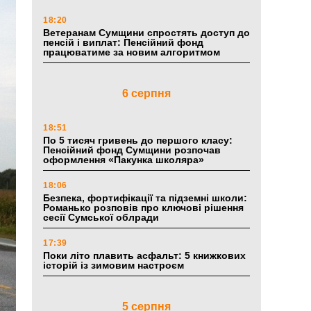
18:20
Ветеранам Сумщини спростять доступ до
пенсій і виплат: Пенсійний фонд
працюватиме за новим алгоритмом
6 серпня
18:51
По 5 тисяч гривень до першого класу:
Пенсійний фонд Сумщини розпочав
оформлення «Пакунка школяра»
18:06
Безпека, фортифікації та підземні школи:
Романько розповів про ключові рішення
сесії Сумської облради
17:39
Поки літо плавить асфальт: 5 книжкових
історій із зимовим настроєм
5 серпня