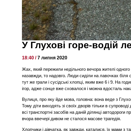
У Глухові горе-водій л
18:40 /
7 липня 2020
Жах, який пережили недільного вечора жителі одного 
назавжди, то надовго. Люди сиділи на лавочках біля св
тут же грали і сусідські хлопці, яким вже 6 і 9. На го
ігор, адже сонце вже сховалося і можна вдосталь нак
Вулиця, про яку йде мова, головна: вона веде з Глухов
Тому діти виходять зі своїх дворів тільки в супроводі 
всі транспортні засобів на даній ділянці автодороги 
вчора ввечері дивом не сталося масове трагедія.
Хлопчики і дівчатка, як завжди, каталися, їх мами з 