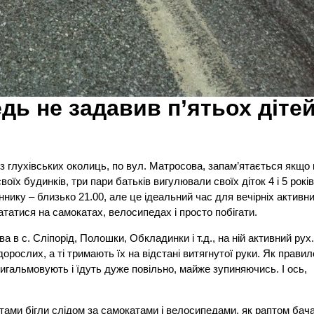
едь не задавив п’ятьох діте
з глухівських околиць, по вул. Матросова, запам’ятається якщо 
оїх будинків, три пари батьків вигулювали своїх діток 4 і 5 років
диннику – близько 21.00, але це ідеальний час для вечірніх активн
ататися на самокатах, велосипедах і просто побігати.
а в с. Сліпорід, Полошки, Обкладинки і т.д., на ній активний рух
дорослих, а ті тримають їх на відстані витягнутої руки. Як правил
пригальмовують і їдуть дуже повільно, майже зупиняючись. І ось,
татами бігли слідом за самокатами і велосипедами, як раптом бач