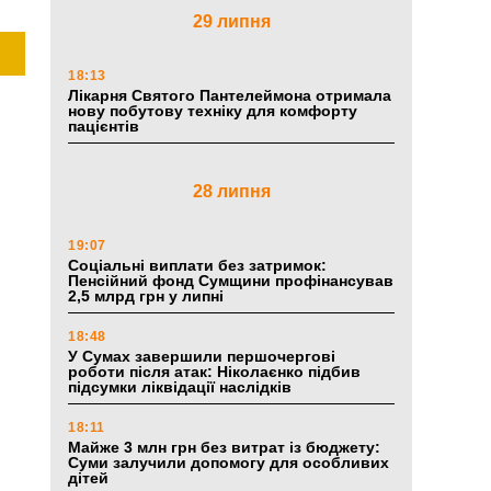
29 липня
18:13
Лікарня Святого Пантелеймона отримала
нову побутову техніку для комфорту
пацієнтів
28 липня
19:07
Соціальні виплати без затримок:
Пенсійний фонд Сумщини профінансував
2,5 млрд грн у липні
18:48
У Сумах завершили першочергові
роботи після атак: Ніколаєнко підбив
підсумки ліквідації наслідків
18:11
Майже 3 млн грн без витрат із бюджету:
Суми залучили допомогу для особливих
дітей