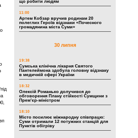
що робити людям
а
11:00
Артем Кобзар вручив родинам 20
полеглих Героїв відзнаки «Почесного
громадянина міста Суми»
то
30 липня
19:38
о
Сумська клінічна лікарня Святого
Пантелеймона здобула головну відзнаку
о
в медичній сфері України
18:32
“під
Олексій Романько долучився до
ла
обговорення Плану стійкості Сумщини з
Прем’єр-міністром
00,
18:10
Місто посилює міжнародну співпрацю:
вп
Суми отримали 12 потужних станцій для
Пунктів обігріву