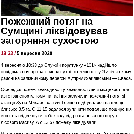
Пожежний потяг на
Сумщині ліквідовував
загоряння сухостою
18:32 /
5 вересня 2020
4 вересня о 10:38 до Служби порятунку «101» надійшло
повідомлення про загоряння сухої рослинності у Ямпільському
районі на залізничному перегоні Хутір-Михайлівський — Свеса.
Осередок пожежі знаходився у важкодоступній місцевості для
автотранспорту, тому на гасіння залучили пожежний потяг зі
станції Хутір-Михайлівський. Горіння відбувалося на площі
близько 3,5 га. О 11:15 вдалося зупинити подальше поширення
вогню та відвернути небезпеку від розташованого поруч
лісового масиву. А о 13:57 пожежу ліквідували.
Всього на приборкання загоряння залучалося від Укрзалізниці