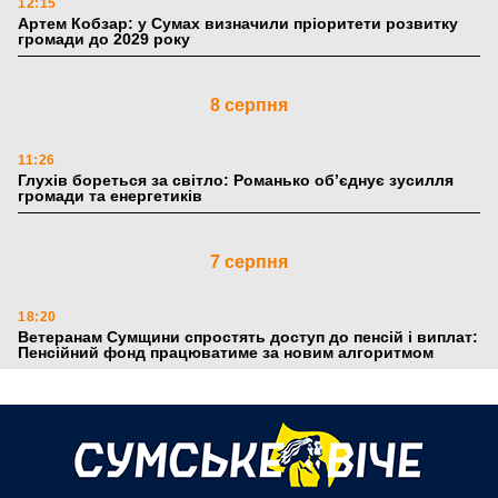
12:15
Артем Кобзар: у Сумах визначили пріоритети розвитку
громади до 2029 року
8 серпня
11:26
Глухів бореться за світло: Романько об’єднує зусилля
громади та енергетиків
7 серпня
18:20
Ветеранам Сумщини спростять доступ до пенсій і виплат:
Пенсійний фонд працюватиме за новим алгоритмом
6 серпня
18:51
По 5 тисяч гривень до першого класу: Пенсійний фонд