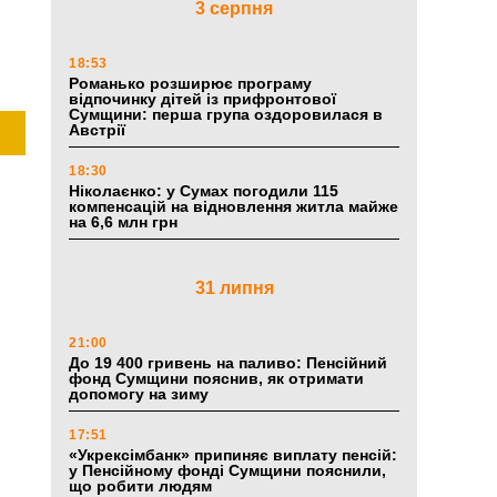
3 серпня
18:53
Романько розширює програму
відпочинку дітей із прифронтової
Сумщини: перша група оздоровилася в
Австрії
18:30
Ніколаєнко: у Сумах погодили 115
компенсацій на відновлення житла майже
на 6,6 млн грн
31 липня
21:00
До 19 400 гривень на паливо: Пенсійний
фонд Сумщини пояснив, як отримати
допомогу на зиму
17:51
«Укрексімбанк» припиняє виплату пенсій:
у Пенсійному фонді Сумщини пояснили,
що робити людям