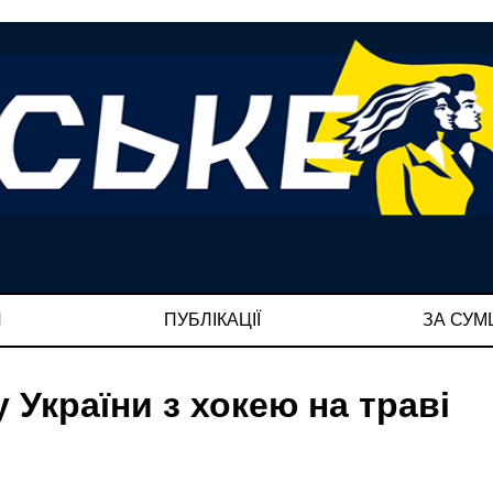
И
ПУБЛІКАЦІЇ
ЗА СУ
 України з хокею на траві