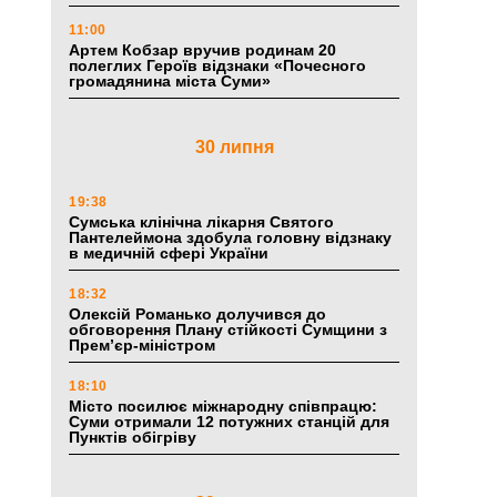
11:00
Артем Кобзар вручив родинам 20
полеглих Героїв відзнаки «Почесного
громадянина міста Суми»
30 липня
19:38
Сумська клінічна лікарня Святого
Пантелеймона здобула головну відзнаку
в медичній сфері України
18:32
Олексій Романько долучився до
обговорення Плану стійкості Сумщини з
Прем’єр-міністром
18:10
Місто посилює міжнародну співпрацю:
Суми отримали 12 потужних станцій для
Пунктів обігріву