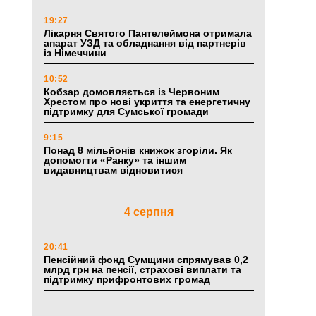
19:27
Лікарня Святого Пантелеймона отримала
апарат УЗД та обладнання від партнерів
із Німеччини
10:52
Кобзар домовляється із Червоним
Хрестом про нові укриття та енергетичну
підтримку для Сумської громади
9:15
Понад 8 мільйонів книжок згоріли. Як
допомогти «Ранку» та іншим
видавництвам відновитися
4 серпня
20:41
Пенсійний фонд Сумщини спрямував 0,2
млрд грн на пенсії, страхові виплати та
підтримку прифронтових громад