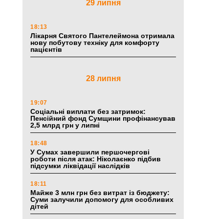
29 липня
18:13
Лікарня Святого Пантелеймона отримала
нову побутову техніку для комфорту
пацієнтів
28 липня
19:07
Соціальні виплати без затримок:
Пенсійний фонд Сумщини профінансував
2,5 млрд грн у липні
18:48
У Сумах завершили першочергові
роботи після атак: Ніколаєнко підбив
підсумки ліквідації наслідків
18:11
Майже 3 млн грн без витрат із бюджету:
Суми залучили допомогу для особливих
дітей