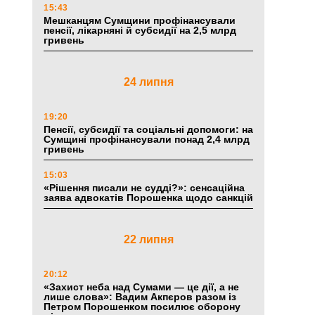
15:43
Мешканцям Сумщини профінансували
пенсії, лікарняні й субсидії на 2,5 млрд
гривень
24 липня
19:20
Пенсії, субсидії та соціальні допомоги: на
Сумщині профінансували понад 2,4 млрд
гривень
15:03
«Рішення писали не судді?»: сенсаційна
заява адвокатів Порошенка щодо санкцій
22 липня
20:12
«Захист неба над Сумами — це дії, а не
лише слова»: Вадим Акпєров разом із
Петром Порошенком посилює оборону