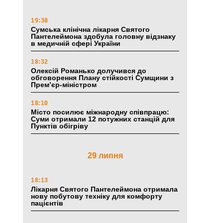
19:38
Сумська клінічна лікарня Святого
Пантелеймона здобула головну відзнаку
в медичній сфері України
18:32
Олексій Романько долучився до
обговорення Плану стійкості Сумщини з
Прем’єр-міністром
18:10
Місто посилює міжнародну співпрацю:
Суми отримали 12 потужних станцій для
Пунктів обігріву
29 липня
18:13
Лікарня Святого Пантелеймона отримала
нову побутову техніку для комфорту
пацієнтів