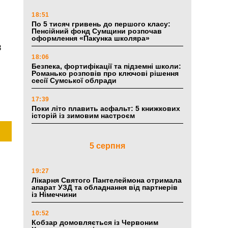
18:51
По 5 тисяч гривень до першого класу:
Пенсійний фонд Сумщини розпочав
оформлення «Пакунка школяра»
3
18:06
Безпека, фортифікації та підземні школи:
Романько розповів про ключові рішення
сесії Сумської облради
17:39
Поки літо плавить асфальт: 5 книжкових
історій із зимовим настроєм
5 серпня
19:27
Лікарня Святого Пантелеймона отримала
апарат УЗД та обладнання від партнерів
із Німеччини
10:52
Кобзар домовляється із Червоним