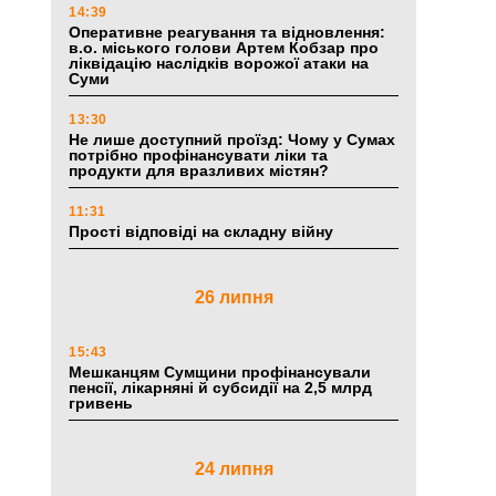
14:39
Оперативне реагування та відновлення:
в.о. міського голови Артем Кобзар про
ліквідацію наслідків ворожої атаки на
Суми
13:30
Не лише доступний проїзд: Чому у Сумах
потрібно профінансувати ліки та
продукти для вразливих містян?
11:31
Прості відповіді на складну війну
26 липня
15:43
Мешканцям Сумщини профінансували
пенсії, лікарняні й субсидії на 2,5 млрд
гривень
24 липня