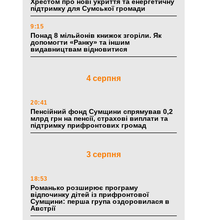
Хрестом про нові укриття та енергетичну
підтримку для Сумської громади
9:15
Понад 8 мільйонів книжок згоріли. Як
допомогти «Ранку» та іншим
видавництвам відновитися
4 серпня
20:41
Пенсійний фонд Сумщини спрямував 0,2
млрд грн на пенсії, страхові виплати та
підтримку прифронтових громад
3 серпня
18:53
Романько розширює програму
відпочинку дітей із прифронтової
Сумщини: перша група оздоровилася в
Австрії