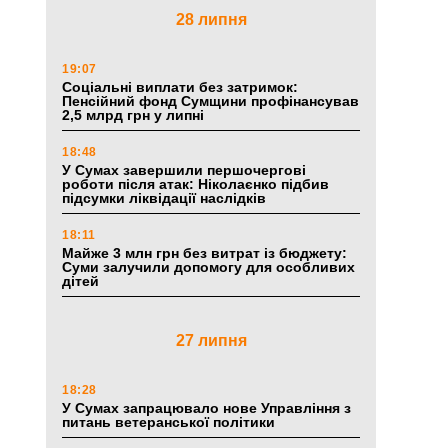
28 липня
19:07
Соціальні виплати без затримок:
Пенсійний фонд Сумщини профінансував
2,5 млрд грн у липні
18:48
У Сумах завершили першочергові
роботи після атак: Ніколаєнко підбив
підсумки ліквідації наслідків
18:11
Майже 3 млн грн без витрат із бюджету:
Суми залучили допомогу для особливих
дітей
27 липня
18:28
У Сумах запрацювало нове Управління з
питань ветеранської політики