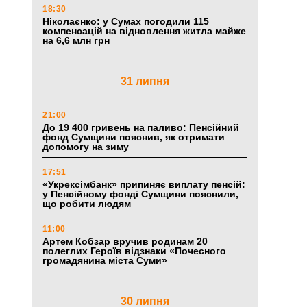
18:30
Ніколаєнко: у Сумах погодили 115
компенсацій на відновлення житла майже
на 6,6 млн грн
31 липня
21:00
До 19 400 гривень на паливо: Пенсійний
фонд Сумщини пояснив, як отримати
допомогу на зиму
17:51
«Укрексімбанк» припиняє виплату пенсій:
у Пенсійному фонді Сумщини пояснили,
що робити людям
11:00
Артем Кобзар вручив родинам 20
полеглих Героїв відзнаки «Почесного
громадянина міста Суми»
30 липня