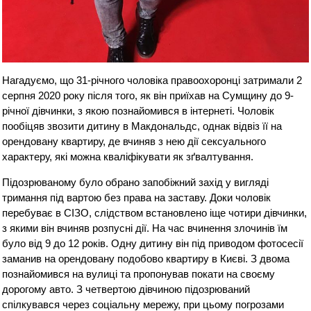
Нагадуємо, що 31-річного чоловіка правоохоронці затримали 2
серпня 2020 року після того, як він приїхав на Сумщину до 9-
річної дівчинки, з якою познайомився в інтернеті. Чоловік
пообіцяв звозити дитину в Макдональдс, однак відвіз її на
орендовану квартиру, де вчиняв з нею дії сексуального
характеру, які можна кваліфікувати як зґвалтування.
Підозрюваному було обрано запобіжний захід у вигляді
тримання під вартою без права на заставу. Доки чоловік
перебуває в СІЗО, слідством встановлено іще чотири дівчинки,
з якими він вчиняв розпусні дії. На час вчинення злочинів їм
було від 9 до 12 років. Одну дитину він під приводом фотосесії
заманив на орендовану подобово квартиру в Києві. З двома
познайомився на вулиці та пропонував покати на своєму
дорогому авто. З четвертою дівчиною підозрюваний
спілкувався через соціальну мережу, при цьому погрозами