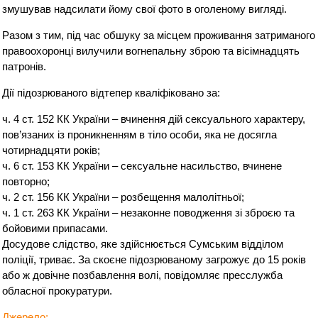
змушував надсилати йому свої фото в оголеному вигляді.
Разом з тим, під час обшуку за місцем проживання затриманого
правоохоронці вилучили вогнепальну зброю та вісімнадцять
патронів.
Дії підозрюваного відтепер кваліфіковано за:
ч. 4 ст. 152 КК України – вчинення дій сексуального характеру,
пов’язаних із проникненням в тіло особи, яка не досягла
чотирнадцяти років;
ч. 6 ст. 153 КК України – сексуальне насильство, вчинене
повторно;
ч. 2 ст. 156 КК України – розбещення малолітньої;
ч. 1 ст. 263 КК України – незаконне поводження зі зброєю та
бойовими припасами.
Досудове слідство, яке здійснюється Сумським відділом
поліції, триває. За скоєне підозрюваному загрожує до 15 років
або ж довічне позбавлення волі, повідомляє пресслужба
обласної прокуратури.
Джерело: