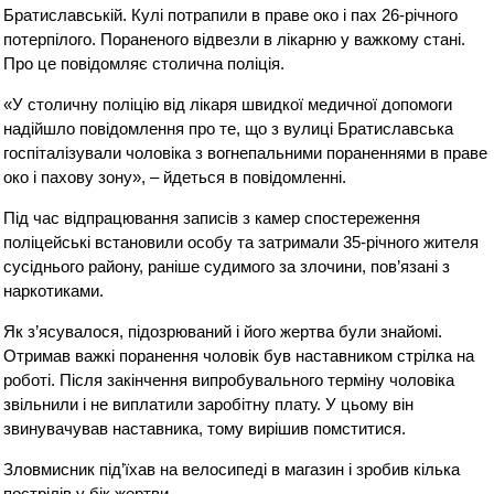
Братиславській. Кулі потрапили в праве око і пах 26-річного
потерпілого. Пораненого відвезли в лікарню у важкому стані.
Про це повідомляє столична поліція.
«У столичну поліцію від лікаря швидкої медичної допомоги
надійшло повідомлення про те, що з вулиці Братиславська
госпіталізували чоловіка з вогнепальними пораненнями в праве
око і пахову зону», – йдеться в повідомленні.
Під час відпрацювання записів з камер спостереження
поліцейські встановили особу та затримали 35-річного жителя
сусіднього району, раніше судимого за злочини, пов’язані з
наркотиками.
Як з’ясувалося, підозрюваний і його жертва були знайомі.
Отримав важкі поранення чоловік був наставником стрілка на
роботі. Після закінчення випробувального терміну чоловіка
звільнили і не виплатили заробітну плату. У цьому він
звинувачував наставника, тому вирішив помститися.
Зловмисник під’їхав на велосипеді в магазин і зробив кілька
пострілів у бік жертви.