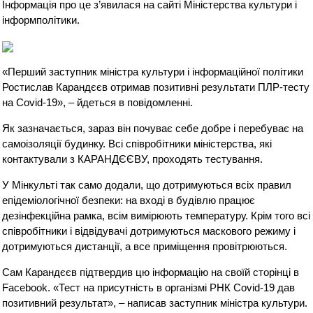
Інформація про це з’явилася на сайті Міністерства культури і
інформполітики.
«Перший заступник міністра культури і інформаційної політики
Ростислав Карандєєв отримав позитивні результати ПЛР-тесту
на Covid-19», – йдеться в повідомленні.
Як зазначається, зараз він почуває себе добре і перебуває на
самоізоляції будинку. Всі співробітники міністерства, які
контактували з КАРАНДЄЄВУ, проходять тестування.
У Мінкульті так само додали, що дотримуються всіх правил
епідеміологічної безпеки: на вході в будівлю працює
дезінфекційна рамка, всім вимірюють температуру. Крім того всі
співробітники і відвідувачі дотримуються маскового режиму і
дотримуються дистанції, а все приміщення провітрюються.
Сам Карандєєв підтвердив цю інформацію на своїй сторінці в
Facebook. «Тест на присутність в організмі РНК Covid-19 дав
позитивний результат», – написав заступник міністра культури.