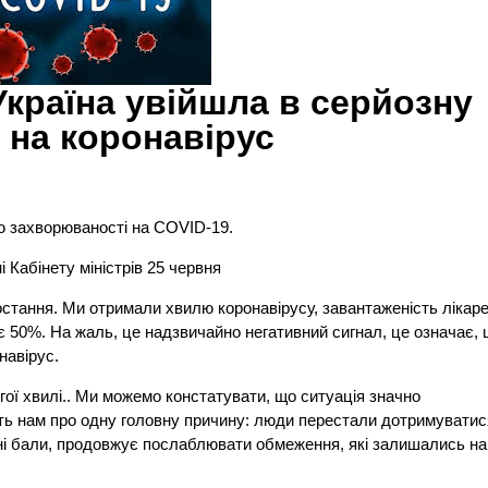
країна увійшла в серйозну
 на коронавірус
ю захворюваності на COVID-19.
 Кабінету міністрів 25 червня
остання. Ми отримали хвилю коронавірусу, завантаженість лікар
є 50%. На жаль, це надзвичайно негативний сигнал, це означає,
навірус.
гої хвилі.. Ми можемо констатувати, що ситуація значно
жуть нам про одну головну причину: люди перестали дотримуватис
ні бали, продовжує послаблювати обмеження, які залишались на