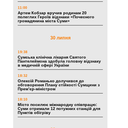
11:00
Артем Кобзар вручив родинам 20
полеглих Героїв відзнаки «Почесного
громадянина міста Суми»
30 липня
19:38
Сумська клінічна лікарня Святого
Пантелеймона здобула головну відзнаку
в медичній сфері України
18:32
Олексій Романько долучився до
обговорення Плану стійкості Сумщини з
Прем’єр-міністром
18:10
Місто посилює міжнародну співпрацю:
Суми отримали 12 потужних станцій для
Пунктів обігріву