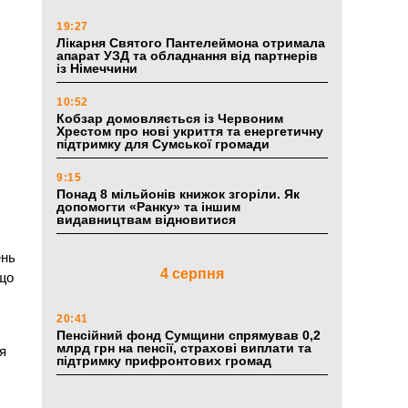
19:27
Лікарня Святого Пантелеймона отримала
апарат УЗД та обладнання від партнерів
із Німеччини
10:52
Кобзар домовляється із Червоним
Хрестом про нові укриття та енергетичну
підтримку для Сумської громади
9:15
Понад 8 мільйонів книжок згоріли. Як
допомогти «Ранку» та іншим
видавництвам відновитися
ень
4 серпня
 що
20:41
Пенсійний фонд Сумщини спрямував 0,2
млрд грн на пенсії, страхові виплати та
я
підтримку прифронтових громад