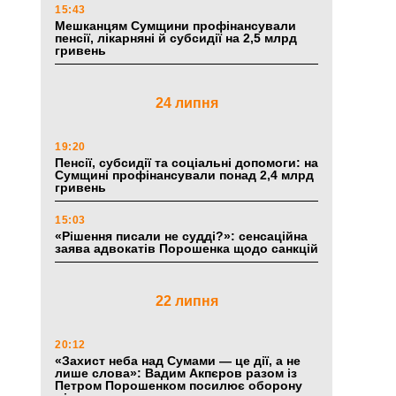
15:43
Мешканцям Сумщини профінансували
пенсії, лікарняні й субсидії на 2,5 млрд
гривень
24 липня
19:20
Пенсії, субсидії та соціальні допомоги: на
Сумщині профінансували понад 2,4 млрд
гривень
15:03
«Рішення писали не судді?»: сенсаційна
заява адвокатів Порошенка щодо санкцій
22 липня
20:12
«Захист неба над Сумами — це дії, а не
лише слова»: Вадим Акпєров разом із
Петром Порошенком посилює оборону