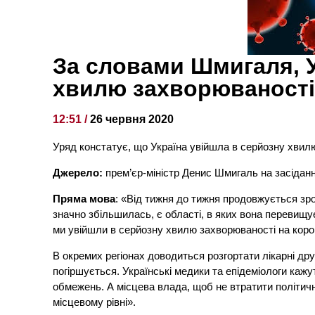
За словами Шмигаля, У
хвилю захворюваності
12:51 /
26 червня 2020
Уряд констатує, що Україна увійшла в серйозну хвил
Джерело:
прем’єр-міністр Денис Шмигаль на засіданні
Пряма мова
: «Від тижня до тижня продовжується зр
значно збільшилась, є області, в яких вона перевищу
ми увійшли в серйозну хвилю захворюваності на коро
В окремих регіонах доводиться розгортати лікарні дру
погіршується. Українські медики та епідеміологи ка
обмежень. А місцева влада, щоб не втратити політич
місцевому рівні».