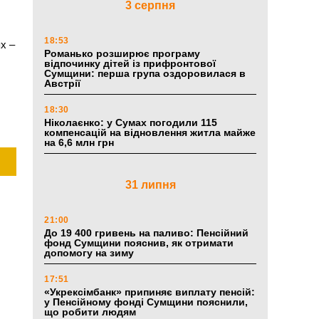
3 серпня
18:53
ях –
Романько розширює програму
відпочинку дітей із прифронтової
Сумщини: перша група оздоровилася в
Австрії
18:30
Ніколаєнко: у Сумах погодили 115
компенсацій на відновлення житла майже
на 6,6 млн грн
31 липня
21:00
До 19 400 гривень на паливо: Пенсійний
фонд Сумщини пояснив, як отримати
допомогу на зиму
17:51
«Укрексімбанк» припиняє виплату пенсій:
у Пенсійному фонді Сумщини пояснили,
що робити людям