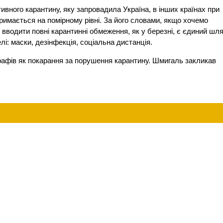
ивного карантину, яку запровадила Україна, в інших країнах при
римається на помірному рівні. За його словами, якщо хочемо
не вводити повні карантинні обмеження, як у березні, є єдиний шл
: маски, дезінфекція, соціальна дистанція.
рафів як покарання за порушення карантину. Шмигаль закликав