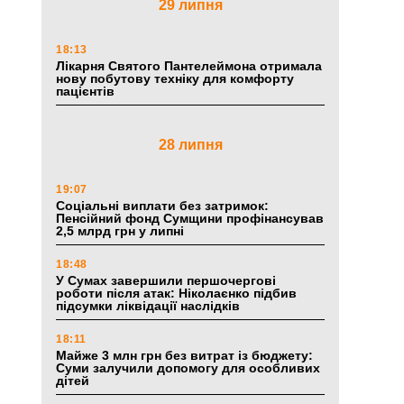
29 липня
18:13
Лікарня Святого Пантелеймона отримала
нову побутову техніку для комфорту
пацієнтів
28 липня
19:07
Соціальні виплати без затримок:
Пенсійний фонд Сумщини профінансував
2,5 млрд грн у липні
18:48
У Сумах завершили першочергові
роботи після атак: Ніколаєнко підбив
підсумки ліквідації наслідків
18:11
Майже 3 млн грн без витрат із бюджету:
Суми залучили допомогу для особливих
дітей