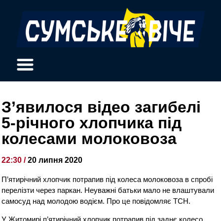
З’явилося відео загибелі
5-річного хлопчика під
колесами молоковоза
22:30 /
20 липня 2020
П’ятирічний хлопчик потрапив під колеса молоковоза в спробі
перелізти через паркан. Неуважні батьки мало не влаштували
самосуд над молодою водієм. Про це повідомляє ТСН.
У Житомирі п’ятирічний хлопчик потрапив під заднє колесо