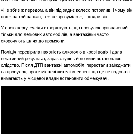
«Не збив ж передом, а він під заднє колесо потрапив. І чому він
поліз на той паркан, теж не зрозуміло », – додав він.
У свою чергу, сусіди стверджують, що провулок призначений
тільки для легкових автомобілів, а вантажівки часто
скорочують шлях до промзони.
Поліція перевірила наявність алкоголю в крові водія і дала
негативний результат, зараз ступінь його вини встановлює
слідство. Після ДТП вантажні автомобілі перестали заїжджати
на провулок, проте місцеві жителі впевнені, що це не надовго і
вимагають у місцевої влади встановити обмежувачі.