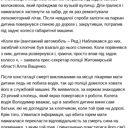
молоковоза, який проїжджав по вузькій вуличці. Діти гралися і
намагалися заглянути за забір, де як раз ремонтували
легкомоторний літак. Після невдалої спроби залізти на паркан
дитина повернувся спиною до дороги і, закрутивши, потрапив
під заднє колесо габаритної машини.
«Коли він (вантажний автомобіль – Ред.) Наближався до них,
загиблий хлопчик був взагалі до нього спиною. Коли порівнявся
з ним, дитина розвернувся і, граючи, просто впав під заднє
колесо », – заявила прес-секретар поліції Житомирській
області Алла Ващенко.
Після констатації смерті викликаними на місце лікарями мати
дитини ледь не побила водія, так що поліції довелося ховати
його в службовій машині. Як виявилося, за кермом знаходився
23-річний хлопець, який якраз повертався з роботи. Колега
водія Володимир вважає, що в загибелі дитини винні самі
батьки, які не догледіли за хлопчиком, коли той грав на дорозі.
Крім того, з’явилася інформація, що вбита горем мати
намагалася перекласти відповідальність за смерть сина на
племінника, з яким той грав, і рівнозначно помститися його сім’ї.