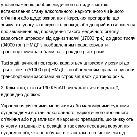
уповноваженою особою медичного огляду з метою
встановлення стану алкогольного, наркотичного чи іншого
сп’яніння або щодо вживання лікарських препаратів, що
знижують увагу та швидкість реакції, або до прийняття рішення
про звільнення від проведення такого медичного огляду
караються штрафом від однієї тисячі (17000 грн.) до двох тисяч
(34000 грн.) НМДГ з позбавленням права керувати
транспортними засобами на строк до трьох років.
Такі ж дії, вчинені повторно, караються штрафом у розмірі до
трьох тисяч (51000 грн) НМДГ з позбавленням права керування
транспортними засобами на строк від двох до трьох років.
2. Крім того, стаття 130 КУпАП викладається в редакції,
відповідно до якої:
Управління річковими, морськими або маломірними суднами
судноводіями в стані алкогольного, наркотичного або іншого
сп’яніння або під впливом лікарських препаратів, що знижують
їх увагу та швидкість реакції, а так само передача керування
судном особі, яка перебуває в стані такого сп’яніння чи під