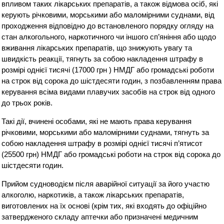
впливом таких лікарських препаратів, а також відмова осіб, які
керують річковими, морськими або маломірними суднами, від
проходження відповідно до встановленого порядку огляду на
стан алкогольного, наркотичного чи іншого сп’яніння або щодо
вживання лікарських препаратів, що знижують увагу та
швидкість реакції, тягнуть за собою накладення штрафу в
розмірі однієї тисячі (17000 грн ) НМДГ або громадські роботи
на строк від сорока до шістдесяти годин, з позбавленням права
керування всіма видами плавучих засобів на строк від одного
до трьох років.
Такі дії, вчинені особами, які не мають права керування
річковими, морськими або маломірними суднами, тягнуть за
собою накладення штрафу в розмірі однієї тисячі п’ятисот
(25500 грн) НМДГ або громадські роботи на строк від сорока до
шістдесяти годин.
Прийом судноводієм після аварійної ситуації за його участю
алкоголю, наркотиків, а також лікарських препаратів,
виготовлених на їх основі (крім тих, які входять до офіційно
затвердженого складу аптечки або призначені медичним