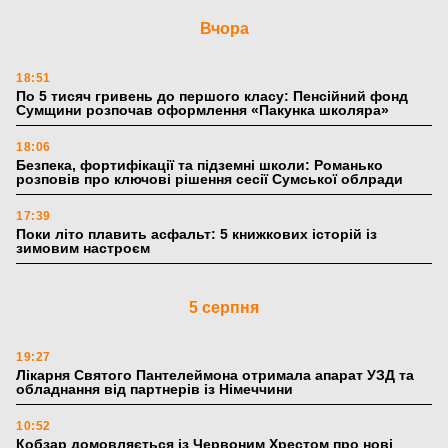
Вчора
18:51
По 5 тисяч гривень до першого класу: Пенсійний фонд
Сумщини розпочав оформлення «Пакунка школяра»
18:06
Безпека, фортифікації та підземні школи: Романько
розповів про ключові рішення сесії Сумської облради
17:39
Поки літо плавить асфальт: 5 книжкових історій із
зимовим настроєм
5 серпня
19:27
Лікарня Святого Пантелеймона отримала апарат УЗД та
обладнання від партнерів із Німеччини
10:52
Кобзар домовляється із Червоним Хрестом про нові