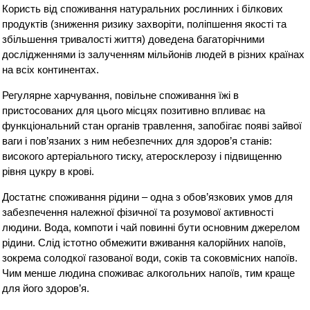
Користь від споживання натуральних рослинних і білкових
продуктів (зниження ризику захворіти, поліпшення якості та
збільшення тривалості життя) доведена багаторічними
дослідженнями із залученням мільйонів людей в різних країнах
на всіх континентах.
Регулярне харчування, повільне споживання їжі в
пристосованих для цього місцях позитивно впливає на
функціональний стан органів травлення, запобігає появі зайвої
ваги і пов’язаних з ним небезпечних для здоров’я станів:
високого артеріального тиску, атеросклерозу і підвищенню
рівня цукру в крові.
Достатнє споживання рідини – одна з обов’язкових умов для
забезпечення належної фізичної та розумової активності
людини. Вода, компоти і чай повинні бути основним джерелом
рідини. Слід істотно обмежити вживання калорійних напоїв,
зокрема солодкої газованої води, соків та соковмісних напоїв.
Чим менше людина споживає алкогольних напоїв, тим краще
для його здоров’я.