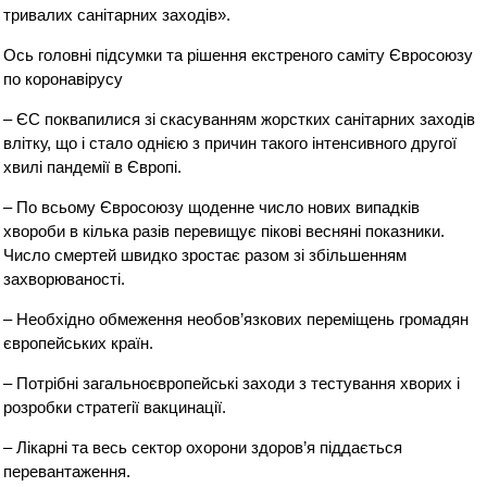
тривалих санітарних заходів».
Ось головні підсумки та рішення екстреного саміту Євросоюзу
по коронавірусу
– ЄС поквапилися зі скасуванням жорстких санітарних заходів
влітку, що і стало однією з причин такого інтенсивного другої
хвилі пандемії в Європі.
– По всьому Євросоюзу щоденне число нових випадків
хвороби в кілька разів перевищує пікові весняні показники.
Число смертей швидко зростає разом зі збільшенням
захворюваності.
– Необхідно обмеження необов’язкових переміщень громадян
європейських країн.
– Потрібні загальноєвропейські заходи з тестування хворих і
розробки стратегії вакцинації.
– Лікарні та весь сектор охорони здоров’я піддається
перевантаження.