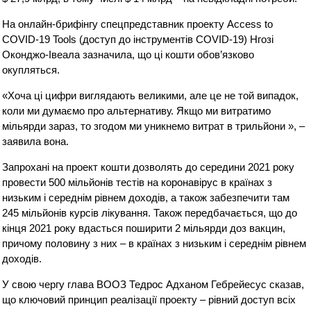
На онлайн-брифінгу спецпредставник проекту Access to
COVID-19 Tools (доступ до інструментів COVID-19) Нгозі
Оконджо-Івеала зазначила, що ці кошти обов’язково
окупляться.
«Хоча ці цифри виглядають великими, але це не той випадок,
коли ми думаємо про альтернативу. Якщо ми витратимо
мільярди зараз, то згодом ми уникнемо витрат в трильйони », –
заявила вона.
Запрохані на проект кошти дозволять до середини 2021 року
провести 500 мільйонів тестів на коронавірус в країнах з
низьким і середнім рівнем доходів, а також забезпечити там
245 мільйонів курсів лікування. Також передбачається, що до
кінця 2021 року вдасться поширити 2 мільярди доз вакцин,
причому половину з них – в країнах з низьким і середнім рівнем
доходів.
У свою чергу глава ВООЗ Тедрос Адханом Гебрейесус сказав,
що ключовий принцип реалізації проекту – рівний доступ всіх