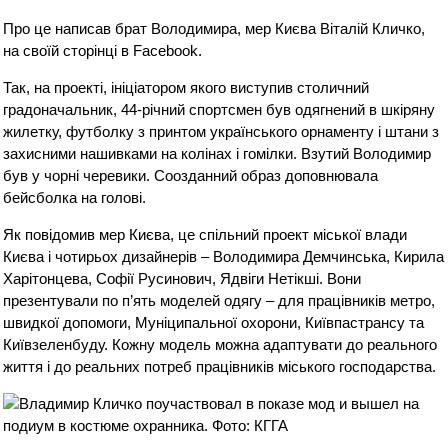
Про це написав брат Володимира, мер Києва Віталій Кличко,
на своїй сторінці в Facebook.
Так, на проекті, ініціатором якого виступив столичний
градоначальник, 44-річний спортсмен був одягнений в шкіряну
жилетку, футболку з принтом українського орнаменту і штани з
захисними нашивками на колінах і гомілки. Взутий Володимир
був у чорні черевики. Соозданний образ доповнювала
бейсболка на голові.
Як повідомив мер Києва, це спільний проект міської влади
Києва і чотирьох дизайнерів – Володимира Демчинська, Кирила
Харітонцева, Софії Русинович, Ядвіги Нетікші. Вони
презентували по п’ять моделей одягу – для працівників метро, ​​
швидкої допомоги, Муніципальної охорони, Київпастрансу та
Київзеленбуду. Кожну модель можна адаптувати до реального
життя і до реальних потреб працівників міського господарства.