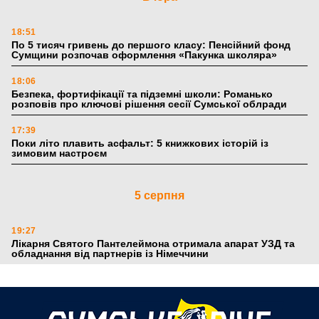
18:51
По 5 тисяч гривень до першого класу: Пенсійний фонд
Сумщини розпочав оформлення «Пакунка школяра»
18:06
Безпека, фортифікації та підземні школи: Романько
розповів про ключові рішення сесії Сумської облради
17:39
Поки літо плавить асфальт: 5 книжкових історій із
зимовим настроєм
5 серпня
19:27
Лікарня Святого Пантелеймона отримала апарат УЗД та
обладнання від партнерів із Німеччини
10:52
Кобзар домовляється із Червоним Хрестом про нові
укриття та енергетичну підтримку для Сумської громади