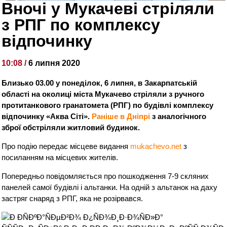
Вночі у Мукачеві стріляли
з РПГ по комплексу
відпочинку
10:08 /
6 липня 2020
Близько 03.00 у понеділок, 6 липня, в Закарпатській
області на околиці міста Мукачево стріляли з ручного
протитанкового гранатомета (РПГ) по будівлі комплексу
відпочинку «Аква Сіті».
Раніше в Дніпрі
з аналогічного
зброї обстріляли житловий будинок.
Про подію передає місцеве видання
mukachevo.net
з
посиланням на місцевих жителів.
Попередньо повідомляється про пошкодження 7-9 скляних
панелей самої будівлі і альтанки. На одній з альтанок на даху
застряг снаряд з РПГ, яка не розірвався.