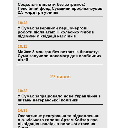
Соціальні виплати без затримок:
Пенсійний фонд Сумщини профінансував
2,5 млрд грн у липні
18:48
У Сумах завершили першочергові
роботи після атак: Ніколаєнко підбив
підсумки ліквідації наслідків
18:11
Майже 3 млн грн без витрат із бюджету:
Суми залучили допомогу для особливих
дітей
27 липня
18:28
У Сумах запрацювало нове Управління з
питань ветеранської політики
14:39
Оперативне реагування та відновлення:
в.о. міського голови Артем Кобзар про
ліквідацію наслідків ворожої атаки на
Суми