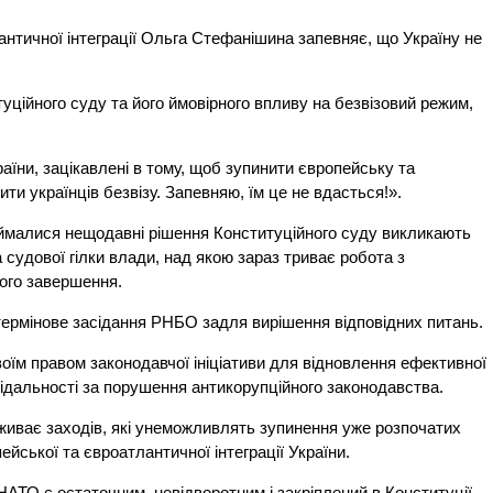
лантичної інтеграції Ольга Стефанішина запевняє, що Україну не
ційного суду та його ймовірного впливу на безвізовий режим,
раїни, зацікавлені в тому, щоб зупинити європейську та
ти українців безвізу. Запевняю, їм це не вдасться!».
иймалися нещодавні рішення Конституційного суду викликають
судової гілки влади, над якою зараз триває робота з
ного завершення.
ермінове засідання РНБО задля вирішення відповідних питань.
воїм правом законодавчої ініціативи для відновлення ефективної
ідальності за порушення антикорупційного законодавства.
вживає заходів, які унеможливлять зупинення уже розпочатих
йської та євроатлантичної інтеграції України.
АТО є остаточним, невідворотним і закріплений в Конституції