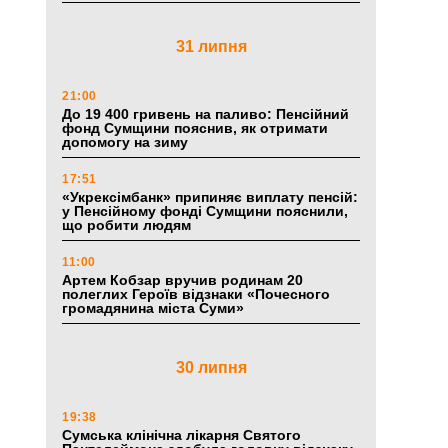
31 липня
21:00
До 19 400 гривень на паливо: Пенсійний
фонд Сумщини пояснив, як отримати
допомогу на зиму
17:51
«Укрексімбанк» припиняє виплату пенсій:
у Пенсійному фонді Сумщини пояснили,
що робити людям
11:00
Артем Кобзар вручив родинам 20
полеглих Героїв відзнаки «Почесного
громадянина міста Суми»
30 липня
19:38
Сумська клінічна лікарня Святого