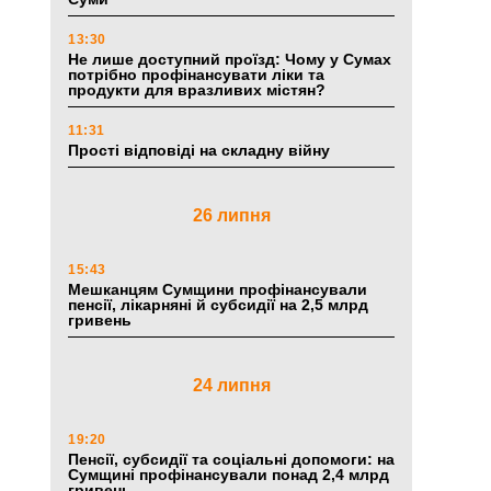
13:30
Не лише доступний проїзд: Чому у Сумах
потрібно профінансувати ліки та
продукти для вразливих містян?
11:31
Прості відповіді на складну війну
26 липня
15:43
Мешканцям Сумщини профінансували
пенсії, лікарняні й субсидії на 2,5 млрд
гривень
24 липня
19:20
Пенсії, субсидії та соціальні допомоги: на
Сумщині профінансували понад 2,4 млрд
гривень