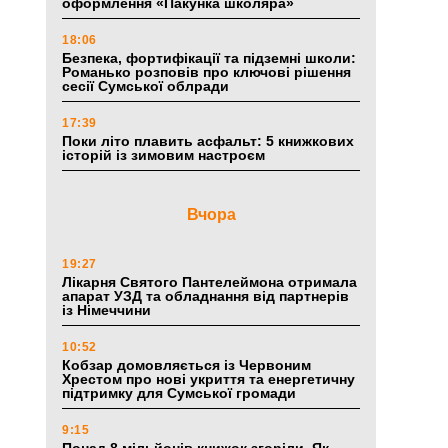
оформлення «Пакунка школяра»
18:06
Безпека, фортифікації та підземні школи:
Романько розповів про ключові рішення
сесії Сумської облради
17:39
Поки літо плавить асфальт: 5 книжкових
історій із зимовим настроєм
Вчора
19:27
Лікарня Святого Пантелеймона отримала
апарат УЗД та обладнання від партнерів
із Німеччини
10:52
Кобзар домовляється із Червоним
Хрестом про нові укриття та енергетичну
підтримку для Сумської громади
9:15