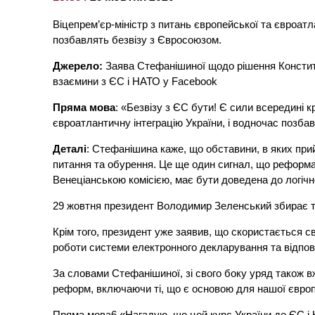
Віцепрем’єр-міністр з питань європейської та євроат
позбавлять безвізу з Євросоюзом.
Джерело:
Заява Стефанішиної щодо рішення Конститу
взаємини з ЄС і НАТО у Facebook
Пряма мова
: «Безвізу з ЄС бути! Є сили всередині к
євроатлантичну інтеграцію України, і водночас позбави
Деталі
: Стефанішина каже, що обставини, в яких пр
питання та обурення. Це ще один сигнал, що реформа 
Венеціанською комісією, має бути доведена до логіч
29 жовтня президент Володимир Зеленський збирає т
Крім того, президент уже заявив, що скористається с
роботи системи електронного декларування та відпов
За словами Стефанішиної, зі свого боку уряд також 
реформ, включаючи ті, що є основою для нашої європе
Пряма мова6 «Нагадую, що цей курс України до ЄС і Н