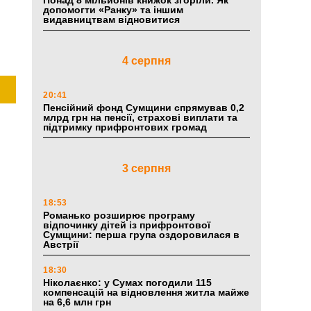
Понад 8 мільйонів книжок згоріли. Як
допомогти «Ранку» та іншим
видавництвам відновитися
4 серпня
20:41
Пенсійний фонд Сумщини спрямував 0,2
млрд грн на пенсії, страхові виплати та
підтримку прифронтових громад
3 серпня
18:53
Романько розширює програму
відпочинку дітей із прифронтової
Сумщини: перша група оздоровилася в
Австрії
18:30
Ніколаєнко: у Сумах погодили 115
компенсацій на відновлення житла майже
на 6,6 млн грн