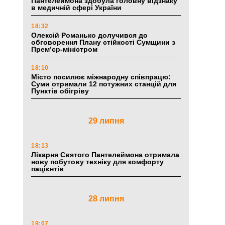
Пантелеймона здобула головну відзнаку
в медичній сфері України
18:32
Олексій Романько долучився до
обговорення Плану стійкості Сумщини з
Прем’єр-міністром
18:10
Місто посилює міжнародну співпрацю:
Суми отримали 12 потужних станцій для
Пунктів обігріву
29 липня
18:13
Лікарня Святого Пантелеймона отримала
нову побутову техніку для комфорту
пацієнтів
28 липня
19:07