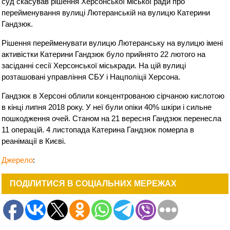
суд скасував рішення Херсонської міської ради про
перейменування вулиці Лютеранській на вулицю Катерини
Гандзюк.
Рішення перейменувати вулицю Лютеранську на вулицю імені
активістки Катерини Гандзюк було прийнято 22 лютого на
засіданні сесії Херсонської міськради. На цій вулиці
розташовані управління СБУ і Нацполіціі Херсона.
Гандзюк в Херсоні облили концентрованою сірчаною кислотою
в кінці липня 2018 року. У неї були опіки 40% шкіри і сильне
пошкодження очей. Станом на 21 вересня Гандзюк перенесла
11 операцій. 4 листопада Катерина Гандзюк померла в
реанімації в Києві.
Джерело
:
ПОДІЛИТИСЯ В СОЦІАЛЬНИХ МЕРЕЖАХ