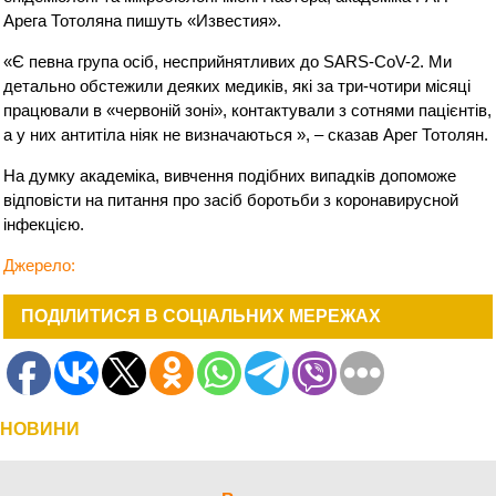
Арега Тотоляна пишуть «Известия».
«Є певна група осіб, несприйнятливих до SARS-CoV-2. Ми
детально обстежили деяких медиків, які за три-чотири місяці
працювали в «червоній зоні», контактували з сотнями пацієнтів,
а у них антитіла ніяк не визначаються », – сказав Арег Тотолян.
На думку академіка, вивчення подібних випадків допоможе
відповісти на питання про засіб боротьби з коронавирусной
інфекцією.
Джерело:
ПОДІЛИТИСЯ В СОЦІАЛЬНИХ МЕРЕЖАХ
НОВИНИ