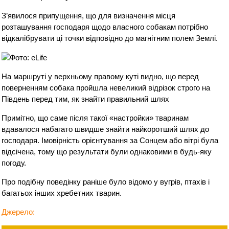
З’явилося припущення, що для визначення місця
розташування господаря щодо власного собакам потрібно
відкалібрувати ці точки відповідно до магнітним полем Землі.
На маршруті у верхньому правому куті видно, що перед
поверненням собака пройшла невеликий відрізок строго на
Південь перед тим, як знайти правильний шлях
Примітно, що саме після такої «настройки» тваринам
вдавалося набагато швидше знайти найкоротший шлях до
господаря. Імовірність орієнтування за Сонцем або вітрі була
відсічена, тому що результати були однаковими в будь-яку
погоду.
Про подібну поведінку раніше було відомо у вугрів, птахів і
багатьох інших хребетних тварин.
Джерело: