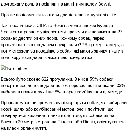
другорядну роль в порівнянні в магнітним полем Землі.
Про це повідомляють автори дослідження в журналі eLife.
Так, дослідники з США та Чехії на чолі з гінекей Бурда з
Чеського аграрного університету провели експеримент на 27
собаках десяти різних порід. Кожному собаці перед
прогулянкою з господарем прикріпили GPS-трекер і камеру, а
потім стежили за поведінкою собак, які мають звичку тікати з
поля зору господаря і самостійно повертатися.
Всього було скоєно 622 прогулянки. З них в 59% собаки
поверталися до господаря тією ж дорогою, по якій тікали, 33%
вибирали новий шлях і ще 8% тварин комбінували ці методи.
Проаналізувавши промальовані маршрути собак, які вибирали
новий шлях або комбінований метод, вчені помітили, що
повернутися виходило тільки після того, як собака йшла
близько 20 метрів строго на Південь або Північ, орієнтуючись
на власні органи чуття.