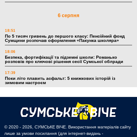
6 серпня
18:51
По 5 тисяч гривень до першого класу: Пенсійний фонд
Сумщини розпочав оформлення «Пакунка школяра»
18:06
Безпека, фортифікації та підземні школи: Романько
розповів про ключові рішення сесії Сумської облради
17:39
Поки літо плавить асфальт: 5 книжкових історій із
зимовим настроєм
5 серпня
19:27
Лікарня Святого Пантелеймона отримала апарат УЗД та
обладнання від партнерів із Німеччини
© 2020 - 2026, СУМСЬКЕ ВІЧЕ. Використання матеріалів сайту
лише за умови посилання (для інтернет-видань -