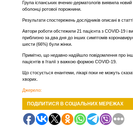
Група іспанських вчених-дерматологів виявила новий
оболонці ротової порожнини.
Результати спостережень дослідників описані в статті
Автори роботи обстежили 21 пацієнта з COVID-19 і в
приблизно за два дня до інших симптомів коронавируса
шести (66%) були жінки.
Примітно, що недавно надійшло повідомлення про інш
пацієнтів в Італії з важкою формою COVID-19.
Що стосується енантеми, лікарі поки не можуть сказа
хворих.
Джерело:
ПОДІЛИТИСЯ В СОЦІАЛЬНИХ МЕРЕЖАХ