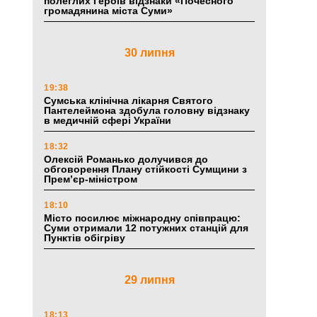
полеглих Героїв відзнаки «Почесного
громадянина міста Суми»
30 липня
19:38
Сумська клінічна лікарня Святого
Пантелеймона здобула головну відзнаку
в медичній сфері України
18:32
Олексій Романько долучився до
обговорення Плану стійкості Сумщини з
Прем’єр-міністром
18:10
Місто посилює міжнародну співпрацю:
Суми отримали 12 потужних станцій для
Пунктів обігріву
29 липня
18:13