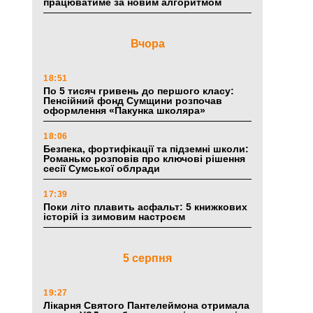
працюватиме за новим алгоритмом
Вчора
18:51
По 5 тисяч гривень до першого класу:
Пенсійний фонд Сумщини розпочав
оформлення «Пакунка школяра»
18:06
Безпека, фортифікації та підземні школи:
Романько розповів про ключові рішення
сесії Сумської облради
17:39
Поки літо плавить асфальт: 5 книжкових
історій із зимовим настроєм
5 серпня
19:27
Лікарня Святого Пантелеймона отримала