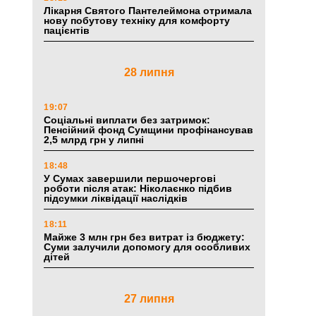
Лікарня Святого Пантелеймона отримала
нову побутову техніку для комфорту
пацієнтів
28 липня
19:07
Соціальні виплати без затримок:
Пенсійний фонд Сумщини профінансував
2,5 млрд грн у липні
18:48
У Сумах завершили першочергові
роботи після атак: Ніколаєнко підбив
підсумки ліквідації наслідків
18:11
Майже 3 млн грн без витрат із бюджету:
Суми залучили допомогу для особливих
дітей
27 липня