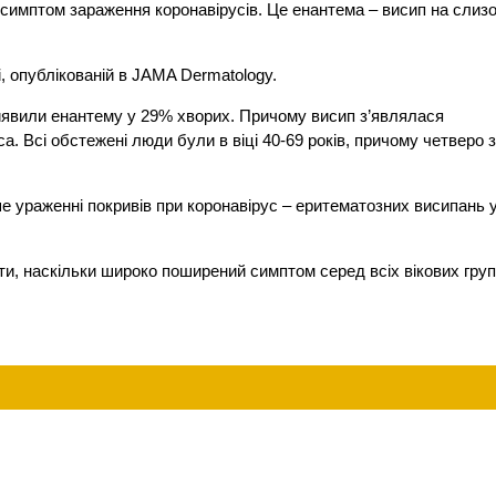
 симптом зараження коронавірусів. Це енантема – висип на слизо
, опублікованій в JAMA Dermatology.
иявили енантему у 29% хворих. Причому висип з’являлася
. Всі обстежені люди були в віці 40-69 років, причому четверо 
е ураженні покривів при коронавірус – еритематозних висипань 
ти, наскільки широко поширений симптом серед всіх вікових гру