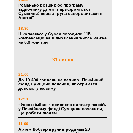
Романько розширює програму
відпочинку дітей із прифронтової
Сумщини: перша група оздоровилася в
Австрії
18:30
Ніколаєнко: у Сумах погодили 115
компенсацій на відновлення житла майже
на 6,6 млн грн
31 липня
21:00
До 19 400 гривень на паливо: Пенсійний
фонд Сумщини пояснив, як отримати
допомогу на зиму
17:51
«Укрексімбанк» припиняє виплату пенсій:
у Пенсійному фонді Сумщини пояснили,
що робити людям
11:00
Артем Кобзар вручив родинам 20