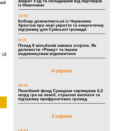
апарат УЗД та обладнання від партнерів
вій
із Німеччини
10:52
Кобзар домовляється із Червоним
Хрестом про нові укриття та енергетичну
підтримку для Сумської громади
з
9:15
Понад 8 мільйонів книжок згоріли. Як
допомогти «Ранку» та іншим
видавництвам відновитися
у 18
4 серпня
п
20:41
Пенсійний фонд Сумщини спрямував 0,2
млрд грн на пенсії, страхові виплати та
підтримку прифронтових громад
3 серпня
18:53