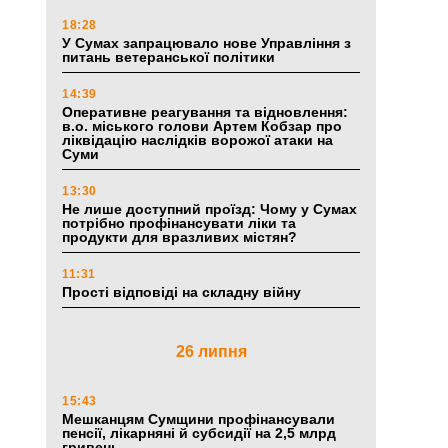
18:28
У Сумах запрацювало нове Управління з
питань ветеранської політики
14:39
Оперативне реагування та відновлення:
в.о. міського голови Артем Кобзар про
ліквідацію наслідків ворожої атаки на
Суми
13:30
Не лише доступний проїзд: Чому у Сумах
потрібно профінансувати ліки та
продукти для вразливих містян?
11:31
Прості відповіді на складну війну
26 липня
15:43
Мешканцям Сумщини профінансували
пенсії, лікарняні й субсидії на 2,5 млрд
гривень