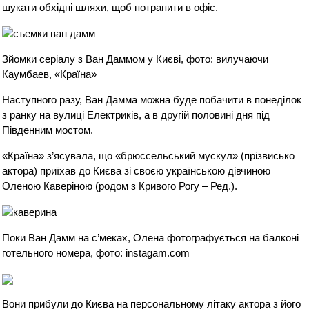
шукати обхідні шляхи, щоб потрапити в офіс.
Зйомки серіалу з Ван Даммом у Києві, фото: вилучаючи
Каумбаев, «Країна»
Наступного разу, Ван Дамма можна буде побачити в понеділок
з ранку на вулиці Електриків, а в другій половині дня під
Південним мостом.
«Країна» з’ясувала, що «брюссельський мускул» (прізвисько
актора) приїхав до Києва зі своєю українською дівчиною
Оленою Каверіною (родом з Кривого Рогу – Ред.).
Поки Ван Дамм на с’меках, Олена фотографується на балконі
готельного номера, фото: instagam.com
Вони прибули до Києва на персональному літаку актора з його