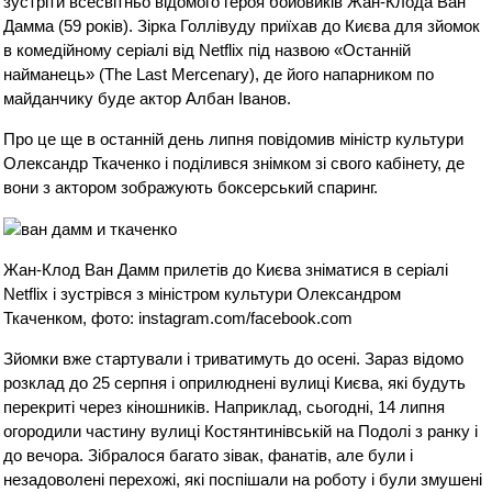
зустріти всесвітньо відомого героя бойовиків Жан-Клода Ван
Дамма (59 років). Зірка Голлівуду приїхав до Києва для зйомок
в комедійному серіалі від Netflix під назвою «Останній
найманець» (The Last Mercenary), де його напарником по
майданчику буде актор Албан Іванов.
Про це ще в останній день липня повідомив міністр культури
Олександр Ткаченко і поділився знімком зі свого кабінету, де
вони з актором зображують боксерський спаринг.
Жан-Клод Ван Дамм прилетів до Києва зніматися в серіалі
Netflix і зустрівся з міністром культури Олександром
Ткаченком, фото: instagram.com/facebook.com
Зйомки вже стартували і триватимуть до осені. Зараз відомо
розклад до 25 серпня і оприлюднені вулиці Києва, які будуть
перекриті через кіношників. Наприклад, сьогодні, 14 липня
огородили частину вулиці Костянтинівській на Подолі з ранку і
до вечора. Зібралося багато зівак, фанатів, але були і
незадоволені перехожі, які поспішали на роботу і були змушені