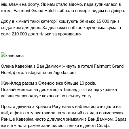
ініціалами на борту. Як нам стало відомо, пара зупинилася в
готелі Fairmont Grand Hotel і вибрала номер з видом на Дніпро.
Добу в кімнаті такої категорії коштують близько 15 000 грн зі
сніданком для двох. За два тижні набігає кругленька сума, а
саме 210 000 долл тільки за проживання.
Олена Каверіна з Ван Даммом живуть в готелі Fairmont Grand
Hotel, фото: instagram.com/agoda.com
Жан-Клод разом з Оленою вже більше 10 років.
Познайомилися на дискотеці в Таїланді і з тих пір українка
всюди супроводжує коханого по всьому світу.
Проста дівчина з Кривого Рогу навіть набила його ініціали на
шиї, а фото тату виставила на загальний огляд в соцмережах.
Раніше Каверіна часто ділилася знімками з Ван Даммом. Зараз
же в її «Інстаграме» залишилися тільки відверті Селфі.