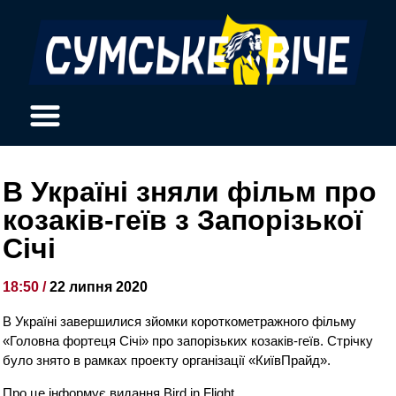
В Україні зняли фільм про
козаків-геїв з Запорізької
Січі
18:50 /
22 липня 2020
В Україні завершилися зйомки короткометражного фільму
«Головна фортеця Січі» про запорізьких козаків-геїв. Стрічку
було знято в рамках проекту організації «КиївПрайд».
Про це інформує видання Bird in Flight.