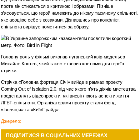
проте він стикається з критикою і образами. Пізніше
з’ясовується, що герой належить до нікому таємному спільноті,
яке асоціює себе з козаками. Дізнавшись про конфлікт,
спільнота вирішує помститися за образу.
Головну роль у фільмі виконав луганський квір-модельєр
Михайло Коптєв, який також створив костюми для героїв
стрічки.
Стрічка «Головна фортеця Січі» вийде в рамках проекту
Coming Out of Isolation 2.0, під час якого п’ять діячів мистецтва
представлять відеопроекти, які висвітлюють аспекти життя
ЛГБТ-спільноти. Організаторами проекту стали фонд
«Ізоляція» та «КиївПрайд».
Джерело:
ПОДІЛИТИСЯ В СОЦІАЛЬНИХ МЕРЕЖАХ