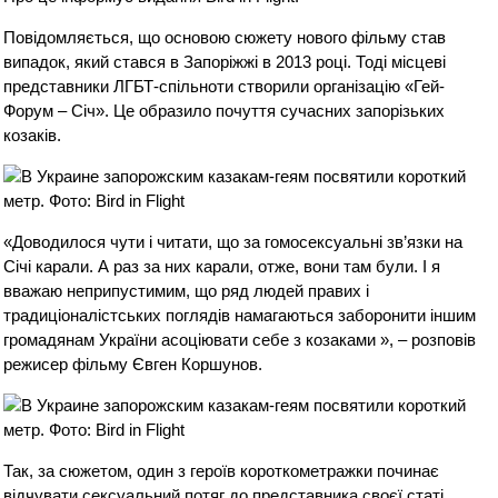
Повідомляється, що основою сюжету нового фільму став
випадок, який стався в Запоріжжі в 2013 році. Тоді місцеві
представники ЛГБТ-спільноти створили організацію «Гей-
Форум – Січ». Це образило почуття сучасних запорізьких
козаків.
«Доводилося чути і читати, що за гомосексуальні зв’язки на
Січі карали. А раз за них карали, отже, вони там були. І я
вважаю неприпустимим, що ряд людей правих і
традиціоналістських поглядів намагаються заборонити іншим
громадянам України асоціювати себе з козаками », – розповів
режисер фільму Євген Коршунов.
Так, за сюжетом, один з героїв короткометражки починає
відчувати сексуальний потяг до представника своєї статі,