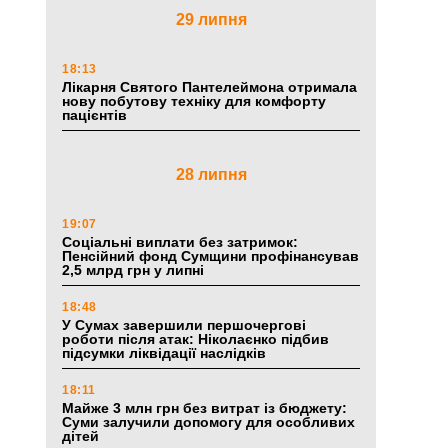
29 липня
18:13
Лікарня Святого Пантелеймона отримала
нову побутову техніку для комфорту
пацієнтів
28 липня
19:07
Соціальні виплати без затримок:
Пенсійний фонд Сумщини профінансував
2,5 млрд грн у липні
18:48
У Сумах завершили першочергові
роботи після атак: Ніколаєнко підбив
підсумки ліквідації наслідків
18:11
Майже 3 млн грн без витрат із бюджету:
Суми залучили допомогу для особливих
дітей