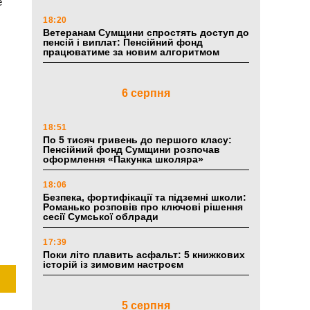
e
18:20
Ветеранам Сумщини спростять доступ до
пенсій і виплат: Пенсійний фонд
працюватиме за новим алгоритмом
6 серпня
18:51
По 5 тисяч гривень до першого класу:
Пенсійний фонд Сумщини розпочав
оформлення «Пакунка школяра»
18:06
Безпека, фортифікації та підземні школи:
Романько розповів про ключові рішення
сесії Сумської облради
17:39
Поки літо плавить асфальт: 5 книжкових
історій із зимовим настроєм
5 серпня