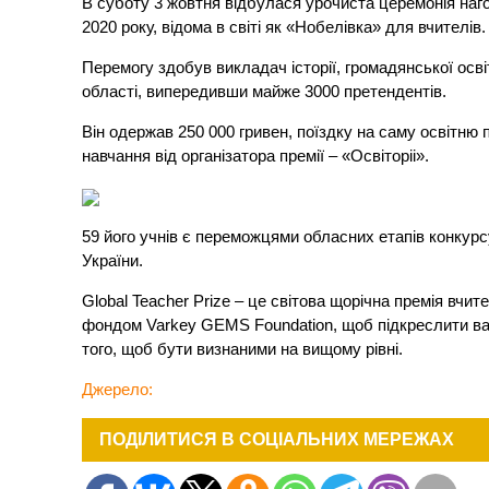
В суботу 3 жовтня відбулася урочиста церемонія наго
2020 року, відома в світі як «Нобелівка» для вчителів.
Перемогу здобув викладач історії, громадянської осві
області, випередивши майже 3000 претендентів.
Він одержав 250 000 гривен, поїздку на саму освітню п
навчання від організатора премії – «Освіторіі».
59 його учнів є переможцями обласних етапів конкур
України.
Global Teacher Prize – це світова щорічна премія вчи
фондом Varkey GEMS Foundation, щоб підкреслити важли
того, щоб бути визнаними на вищому рівні.
Джерело:
ПОДІЛИТИСЯ В СОЦІАЛЬНИХ МЕРЕЖАХ