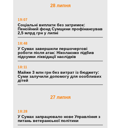
28 липня
19:07
Соціальні виплати без затримок:
Пенсійний фонд Сумщини профінансував
2,5 млрд грн у липні
18:48
У Сумах завершили першочергові
роботи після атак: Ніколаєнко підбив
підсумки ліквідації наслідків
18:11
Майже 3 млн грн без витрат із бюджету:
Суми залучили допомогу для особливих
дітей
27 липня
18:28
У Сумах запрацювало нове Управління з
питань ветеранської політики