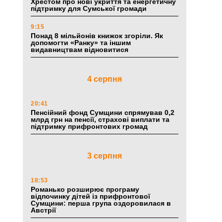
Хрестом про нові укриття та енергетичну
підтримку для Сумської громади
9:15
Понад 8 мільйонів книжок згоріли. Як
допомогти «Ранку» та іншим
видавництвам відновитися
4 серпня
20:41
Пенсійний фонд Сумщини спрямував 0,2
млрд грн на пенсії, страхові виплати та
підтримку прифронтових громад
3 серпня
18:53
Романько розширює програму
відпочинку дітей із прифронтової
Сумщини: перша група оздоровилася в
Австрії