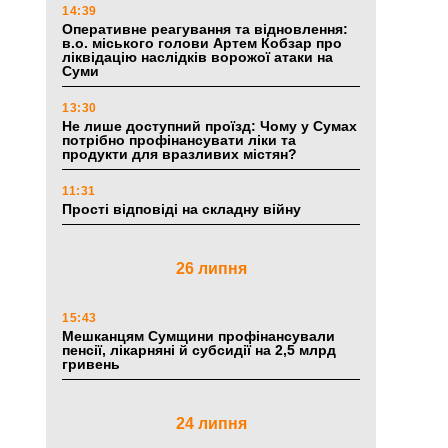
14:39
Оперативне реагування та відновлення:
в.о. міського голови Артем Кобзар про
ліквідацію наслідків ворожої атаки на
Суми
13:30
Не лише доступний проїзд: Чому у Сумах
потрібно профінансувати ліки та
продукти для вразливих містян?
11:31
Прості відповіді на складну війну
26 липня
15:43
Мешканцям Сумщини профінансували
пенсії, лікарняні й субсидії на 2,5 млрд
гривень
24 липня