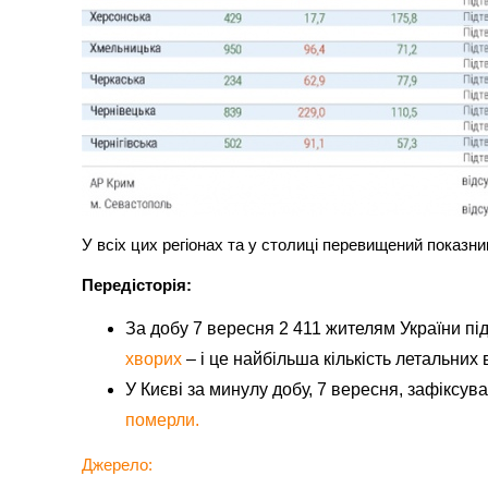
У всіх цих регіонах та у столиці перевищений показни
Передісторія:
За добу 7 вересня 2 411 жителям України пі
хворих
– і це найбільша кількість летальних
У Києві за минулу добу, 7 вересня, зафіксу
померли.
Джерело: