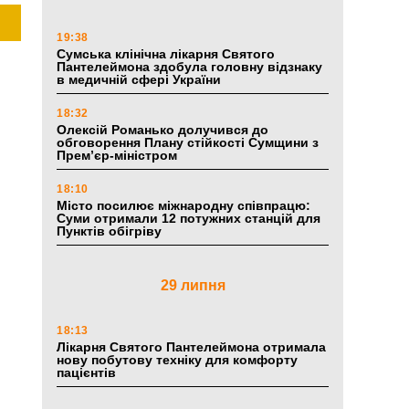
19:38
Сумська клінічна лікарня Святого
Пантелеймона здобула головну відзнаку
в медичній сфері України
18:32
Олексій Романько долучився до
обговорення Плану стійкості Сумщини з
Прем’єр-міністром
18:10
Місто посилює міжнародну співпрацю:
Суми отримали 12 потужних станцій для
Пунктів обігріву
29 липня
18:13
Лікарня Святого Пантелеймона отримала
нову побутову техніку для комфорту
пацієнтів