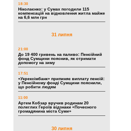
18:30
Ніколаєнко: у Сумах погодили 115
компенсацій на відновлення житла майже
на 6,6 млн грн
31 липня
21:00
До 19 400 гривень на паливо: Пенсійний
фонд Сумщини пояснив, як отримати
допомогу на зиму
17:51
«Укрексімбанк» припиняє виплату пенсій:
у Пенсійному фонді Сумщини пояснили,
що робити людям
11:00
Артем Кобзар вручив родинам 20
полеглих Героїв відзнаки «Почесного
громадянина міста Суми»
30 липня