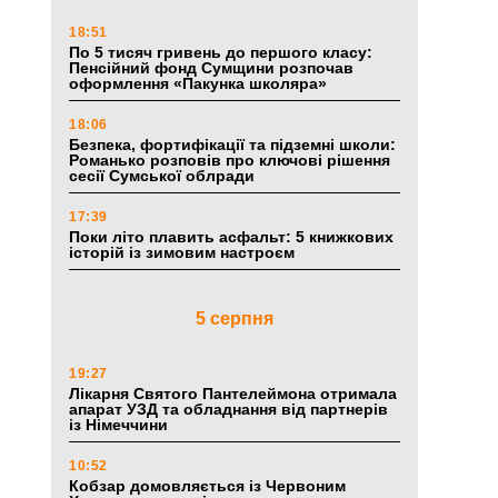
18:51
По 5 тисяч гривень до першого класу:
Пенсійний фонд Сумщини розпочав
оформлення «Пакунка школяра»
18:06
Безпека, фортифікації та підземні школи:
Романько розповів про ключові рішення
сесії Сумської облради
17:39
Поки літо плавить асфальт: 5 книжкових
історій із зимовим настроєм
5 серпня
19:27
Лікарня Святого Пантелеймона отримала
апарат УЗД та обладнання від партнерів
із Німеччини
10:52
Кобзар домовляється із Червоним