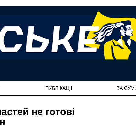
И
ПУБЛІКАЦІЇ
ЗА СУ
ластей не готові
н