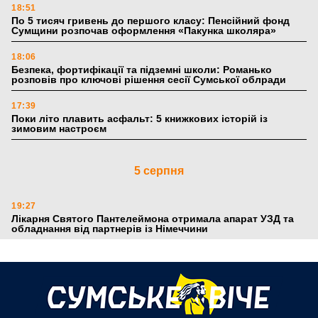
18:51
По 5 тисяч гривень до першого класу: Пенсійний фонд
Сумщини розпочав оформлення «Пакунка школяра»
18:06
Безпека, фортифікації та підземні школи: Романько
розповів про ключові рішення сесії Сумської облради
17:39
Поки літо плавить асфальт: 5 книжкових історій із
зимовим настроєм
5 серпня
19:27
Лікарня Святого Пантелеймона отримала апарат УЗД та
обладнання від партнерів із Німеччини
10:52
Кобзар домовляється із Червоним Хрестом про нові
укриття та енергетичну підтримку для Сумської громади
9:15
Понад 8 мільйонів книжок згоріли. Як допомогти «Ранку»