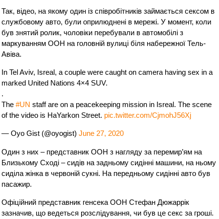
Так, відео, на якому один із співробітників займається сексом в
службовому авто, були оприлюднені в мережі. У момент, коли
був знятий ролик, чоловіки перебували в автомобілі з
маркуванням ООН на головній вулиці біля набережної Тель-
Авіва.
In Tel Aviv, Isreal, a couple were caught on camera having sex in a
marked United Nations 4×4 SUV.
.
The
#UN
staff are on a peacekeeping mission in Isreal. The scene
of the video is HaYarkon Street.
pic.twitter.com/CjmohJ56Xj
— Oyo Gist (@oyogist)
June 27, 2020
Один з них – представник ООН з нагляду за перемир’ям на
Близькому Сході – сидів на задньому сидінні машини, на ньому
сиділа жінка в червоній сукні. На передньому сидінні авто був
пасажир.
Офіційний представник генсека ООН Стефан Дюжаррік
зазначив, що ведеться розслідування, чи був це секс за гроші.