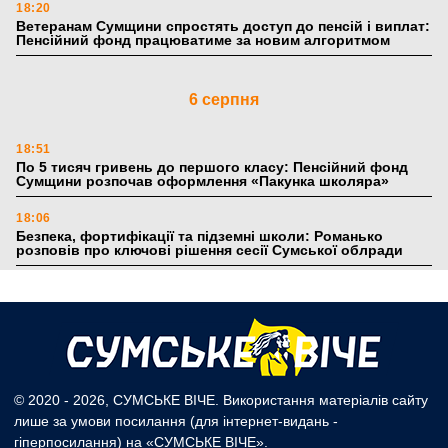
18:20
Ветеранам Сумщини спростять доступ до пенсій і виплат:
Пенсійний фонд працюватиме за новим алгоритмом
6 серпня
18:51
По 5 тисяч гривень до першого класу: Пенсійний фонд
Сумщини розпочав оформлення «Пакунка школяра»
18:06
Безпека, фортифікації та підземні школи: Романько
розповів про ключові рішення сесії Сумської облради
17:39
Поки літо плавить асфальт: 5 книжкових історій із
зимовим настроєм
5 серпня
© 2020 - 2026, СУМСЬКЕ ВІЧЕ. Використання матеріалів сайту
лише за умови посилання (для інтернет-видань -
19:27
гіперпосилання) на «СУМСЬКЕ ВІЧЕ».
Лікарня Святого Пантелеймона отримала апарат УЗД та