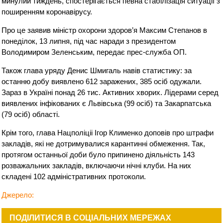
минулий тиждень, спостерігається певна стабілізація ситуації з
поширенням коронавірусу.
Про це заявив міністр охорони здоров’я Максим Степанов в
понеділок, 13 липня, під час наради з президентом
Володимиром Зеленським, передає прес-служба ОП.
Також глава уряду Денис Шмигаль навів статистику: за
останню добу виявлено 612 заражених, 385 осіб одужали.
Зараз в Україні понад 26 тис. Активних хворих. Лідерами серед
виявлених інфікованих є Львівська (99 осіб) та Закарпатська
(79 осіб) області.
Крім того, глава Нацполіціі Ігор Клименко доповів про штрафи
закладів, які не дотримувалися карантинні обмеження. Так,
протягом останньої доби було припинено діяльність 143
розважальних закладів, включаючи нічні клуби. На них
складені 102 адміністративних протоколи.
Джерело:
ПОДІЛИТИСЯ В СОЦІАЛЬНИХ МЕРЕЖАХ