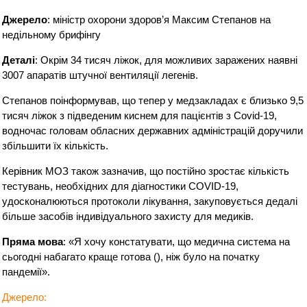
Джерело
: міністр охорони здоров’я Максим Степанов на
недільному брифінгу
Деталі
: Окрім 34 тисяч ліжок, для можливих заражених наявні
3007 апаратів штучної вентиляції легенів.
Степанов поінформував, що тепер у медзакладах є близько 9,5
тисяч ліжок з підведеним киснем для пацієнтів з Covid-19,
водночас головам обласних державних адміністрацій доручили
збільшити їх кількість.
Керівник МОЗ також зазначив, що постійно зростає кількість
тестувань, необхідних для діагностики COVID-19,
удосконалюються протоколи лікування, закуповується дедалі
більше засобів індивідуального захисту для медиків.
Пряма мова
: «Я хочу констатувати, що медична система на
сьогодні набагато краще готова (), ніж було на початку
пандемії».
Джерело: