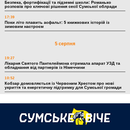
Безпека, фортифікації та підземні школи: Романько
розповів про ключові рішення сесії Сумської облради
17:39
Поки літо плавить асфальт: 5 книжкових історій із
зимовим настроєм
5 серпня
19:27
Лікарня Святого Пантелеймона отримала апарат УЗД та
обладнання від партнерів із Німеччини
10:52
Кобзар домовляється із Червоним Хрестом про нові
укриття та енергетичну підтримку для Сумської громади
9:15
Понад 8 мільйонів книжок згоріли. Як допомогти «Ранку»
та іншим видавництвам відновитися
4 серпня