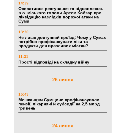
14:39
Оперативне реагування та відновлення:
в.о. міського голови Артем Кобзар про
ліквідацію наслідків ворожої атаки на
Суми
13:30
Не лише доступний проїзд: Чому у Сумах
потрібно профінансувати ліки та
продукти для вразливих містян?
11:31
Прості відповіді на складну війну
26 липня
15:43
Мешканцям Сумщини профінансували
пенсії, лікарняні й субсидії на 2,5 млрд
гривень
24 липня