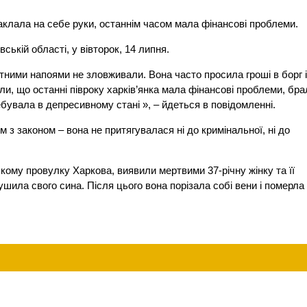
 наклала на себе руки, останнім часом мала фінансові проблеми.
ській області, у вівторок, 14 липня.
ртними напоями не зловживали. Вона часто просила гроші в борг 
али, що останні півроку харків’янка мала фінансові проблеми, бр
ебувала в депресивному стані », – йдеться в повідомленні.
 з законом – вона не притягувалася ні до кримінальної, ні до
кому провулку Харкова, виявили мертвими 37-річну жінку та її
шила свого сина. Після цього вона порізала собі вени і померла 