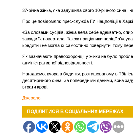
37-річна жінка, яка задушила свого 10-річного сина і
Про це повідомляє прес-служба ГУ Нацполіціі в Харків
«За словами сусідів, жінка вела себе адекватно, спи
завжди їх повертала. Також працівники поліції з’ясув
кредити і не могла їх самостійно повернути, тому пер
Як зазначають правоохоронці, у жінки не було проблем
адміністративної відповідальності.
Нагадаємо, вчора в будинку, розташованому в Тбілісь
десятирічного сина. За попередніми даними, вона заду
втрати крові.
Джерело:
ПОДІЛИТИСЯ В СОЦІАЛЬНИХ МЕРЕЖАХ