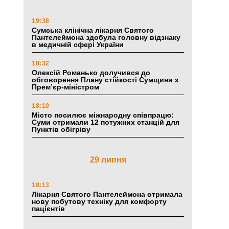
19:38
Сумська клінічна лікарня Святого
Пантелеймона здобула головну відзнаку
в медичній сфері України
18:32
Олексій Романько долучився до
обговорення Плану стійкості Сумщини з
Прем’єр-міністром
18:10
Місто посилює міжнародну співпрацю:
Суми отримали 12 потужних станцій для
Пунктів обігріву
29 липня
18:13
Лікарня Святого Пантелеймона отримала
нову побутову техніку для комфорту
пацієнтів