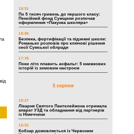
18:51
По 5 тисяч гривень до першого класу:
Пенсійний фонд Сумщини розпочав
оформлення «Пакунка школяра»
і
18:06
ала
Безпека, фортифікації та підземні школи:
Романько розповів про ключові рішення
сесії Сумської облради
17:39
Поки літо плавить асфальт: 5 книжкових
історій із зимовим настроєм
від
5 серпня
19:27
Лікарня Святого Пантелеймона отримала
апарат УЗД та обладнання від партнерів
із Німеччини
10:52
Кобзар домовляється із Червоним