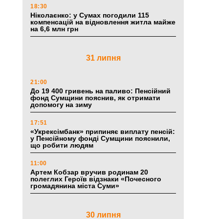
18:30
Ніколаєнко: у Сумах погодили 115
компенсацій на відновлення житла майже
на 6,6 млн грн
31 липня
21:00
До 19 400 гривень на паливо: Пенсійний
фонд Сумщини пояснив, як отримати
допомогу на зиму
17:51
«Укрексімбанк» припиняє виплату пенсій:
у Пенсійному фонді Сумщини пояснили,
що робити людям
11:00
Артем Кобзар вручив родинам 20
полеглих Героїв відзнаки «Почесного
громадянина міста Суми»
30 липня