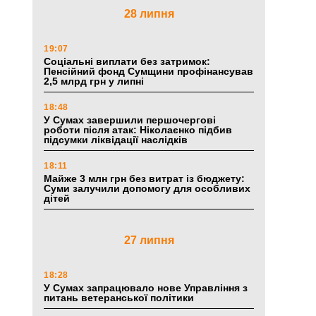
28 липня
19:07
Соціальні виплати без затримок:
Пенсійний фонд Сумщини профінансував
2,5 млрд грн у липні
18:48
У Сумах завершили першочергові
роботи після атак: Ніколаєнко підбив
підсумки ліквідації наслідків
18:11
Майже 3 млн грн без витрат із бюджету:
Суми залучили допомогу для особливих
дітей
27 липня
18:28
У Сумах запрацювало нове Управління з
питань ветеранської політики