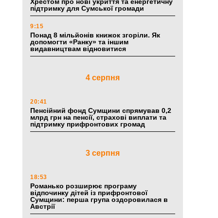
Хрестом про нові укриття та енергетичну
підтримку для Сумської громади
9:15
Понад 8 мільйонів книжок згоріли. Як
допомогти «Ранку» та іншим
видавництвам відновитися
4 серпня
20:41
Пенсійний фонд Сумщини спрямував 0,2
млрд грн на пенсії, страхові виплати та
підтримку прифронтових громад
3 серпня
18:53
Романько розширює програму
відпочинку дітей із прифронтової
Сумщини: перша група оздоровилася в
Австрії