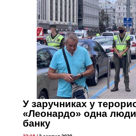
У заручниках у терорис
«Леонардо» одна людин
банку