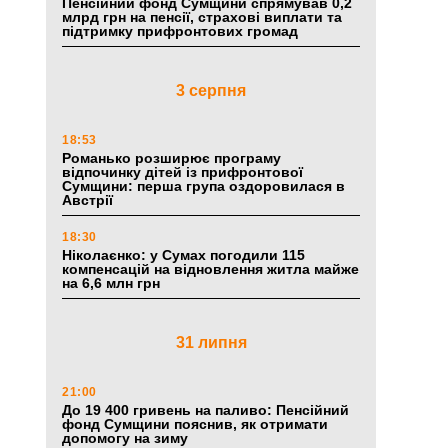
Пенсійний фонд Сумщини спрямував 0,2
млрд грн на пенсії, страхові виплати та
підтримку прифронтових громад
3 серпня
18:53
Романько розширює програму
відпочинку дітей із прифронтової
Сумщини: перша група оздоровилася в
Австрії
18:30
Ніколаєнко: у Сумах погодили 115
компенсацій на відновлення житла майже
на 6,6 млн грн
31 липня
21:00
До 19 400 гривень на паливо: Пенсійний
фонд Сумщини пояснив, як отримати
допомогу на зиму