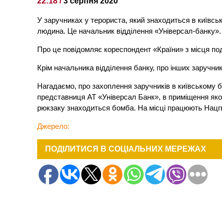
22:18 /
3 серпня 2020
У заручниках у терориста, який знаходиться в київс
людина. Це начальник відділення «Універсал-банку».
Про це повідомляє кореспондент «Країни» з місця под
Крім начальника відділення банку, про інших заручни
Нагадаємо, про захоплення заручників в київському б
представниця АТ «Універсал Банк», в приміщення якого
рюкзаку знаходиться бомба. На місці працюють Нацгва
Джерело:
ПОДІЛИТИСЯ В СОЦІАЛЬНИХ МЕРЕЖАХ