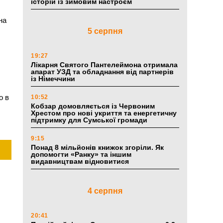
історій із зимовим настроєм
на
5 серпня
19:27
Лікарня Святого Пантелеймона отримала
апарат УЗД та обладнання від партнерів
із Німеччини
о в
10:52
Кобзар домовляється із Червоним
Хрестом про нові укриття та енергетичну
підтримку для Сумської громади
9:15
Понад 8 мільйонів книжок згоріли. Як
допомогти «Ранку» та іншим
видавництвам відновитися
4 серпня
20:41