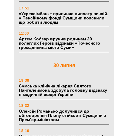
17:51
«Укрексімбанк» припиняє виплату пенсій:
у Пенсійному фонді Сумщини пояснили,
що робити людям
11:00
Артем Кобзар вручив родинам 20
полеглих Героїв відзнаки «Почесного
громадянина міста Суми»
30 липня
19:38
Сумська клінічна лікарня Святого
Пантелеймона здобула головну відзнаку
в медичній сфері України
18:32
Олексій Романько долучився до
обговорення Плану стійкості Сумщини з
Прем’єр-міністром
18:10