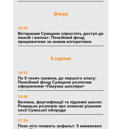
Вчора
18:20
Ветеранам Сумщини спростять доступ до
пенсій і виплат: Пенсійний фонд
працюватиме за новим алгоритмом
6 серпня
18:51
По 5 тисяч гривень до першого класу:
Пенсійний фонд Сумщини розпочав
оформлення «Пакунка школяра»
18:06
Безпека, фортифікації та підземні школи:
Романько розповів про ключові рішення
сесії Сумської облради
17:39
Поки літо плавить асфальт: 5 книжкових