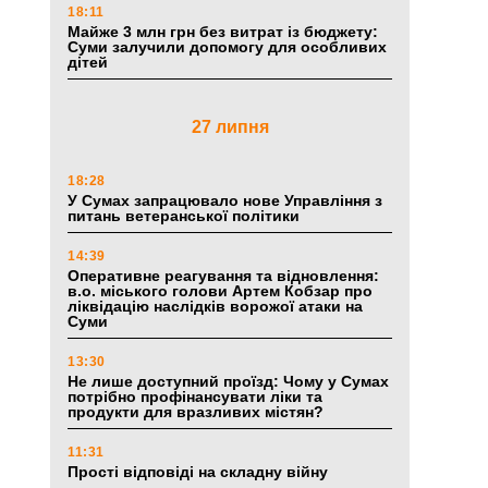
18:11
Майже 3 млн грн без витрат із бюджету:
Суми залучили допомогу для особливих
дітей
27 липня
18:28
У Сумах запрацювало нове Управління з
питань ветеранської політики
14:39
Оперативне реагування та відновлення:
в.о. міського голови Артем Кобзар про
ліквідацію наслідків ворожої атаки на
Суми
13:30
Не лише доступний проїзд: Чому у Сумах
потрібно профінансувати ліки та
продукти для вразливих містян?
11:31
Прості відповіді на складну війну