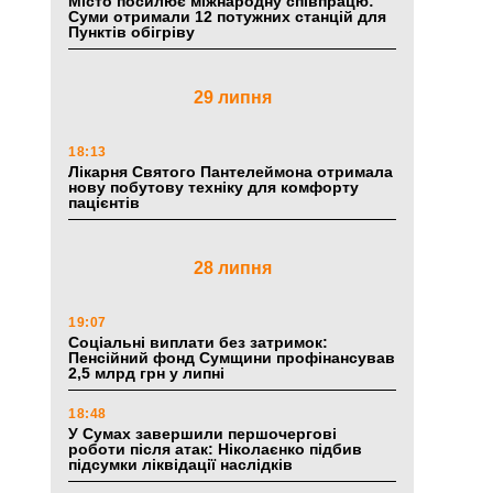
Місто посилює міжнародну співпрацю:
Суми отримали 12 потужних станцій для
Пунктів обігріву
29 липня
18:13
Лікарня Святого Пантелеймона отримала
нову побутову техніку для комфорту
пацієнтів
28 липня
19:07
Соціальні виплати без затримок:
Пенсійний фонд Сумщини профінансував
2,5 млрд грн у липні
18:48
У Сумах завершили першочергові
роботи після атак: Ніколаєнко підбив
підсумки ліквідації наслідків