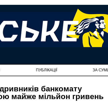
И
ПУБЛІКАЦІЇ
ЗА СУ
підривників банкомату
бою майже мільйон гривень