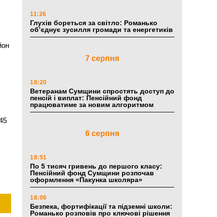
11:26
Глухів бореться за світло: Романько
об’єднує зусилля громади та енергетиків
йон
7 серпня
18:20
Ветеранам Сумщини спростять доступ до
пенсій і виплат: Пенсійний фонд
працюватиме за новим алгоритмом
45
6 серпня
18:51
По 5 тисяч гривень до першого класу:
Пенсійний фонд Сумщини розпочав
оформлення «Пакунка школяра»
18:06
Безпека, фортифікації та підземні школи:
Романько розповів про ключові рішення