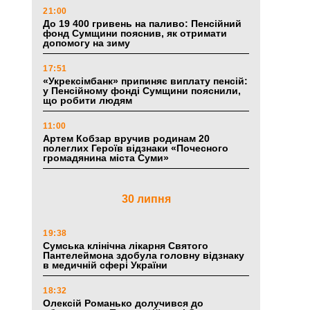
21:00
До 19 400 гривень на паливо: Пенсійний
фонд Сумщини пояснив, як отримати
допомогу на зиму
17:51
«Укрексімбанк» припиняє виплату пенсій:
у Пенсійному фонді Сумщини пояснили,
що робити людям
11:00
Артем Кобзар вручив родинам 20
полеглих Героїв відзнаки «Почесного
громадянина міста Суми»
30 липня
19:38
Сумська клінічна лікарня Святого
Пантелеймона здобула головну відзнаку
в медичній сфері України
18:32
Олексій Романько долучився до