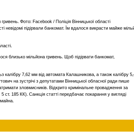
гривень. Фото: Facebook / Поліція Вінницької області
асті невідомі підірвали банкомат. Їм вдалося викрасти майже міль
ласті.
ося близько мільйона гривень. Щоб підірвати банкомат,
ьз калібру 7,62 мм від автомата Калашникова, а також калібру 5,
тович на зустрічі з депутатами Вінницької обласної ради пише
затримати зловмисників. Відкрито кримінальне провадження за
 5 ст. 185 КК). Санкція статті передбачає покарання у вигляді
 майна.