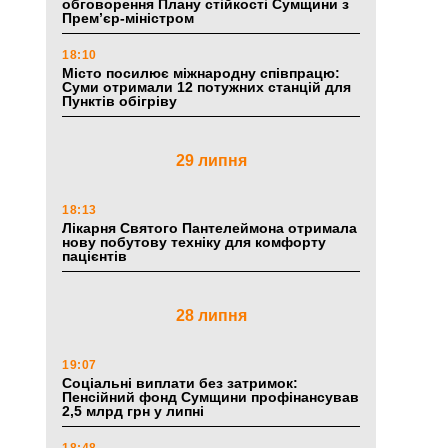
обговорення Плану стійкості Сумщини з
Прем’єр-міністром
18:10
Місто посилює міжнародну співпрацю:
Суми отримали 12 потужних станцій для
Пунктів обігріву
29 липня
18:13
Лікарня Святого Пантелеймона отримала
нову побутову техніку для комфорту
пацієнтів
28 липня
19:07
Соціальні виплати без затримок:
Пенсійний фонд Сумщини профінансував
2,5 млрд грн у липні