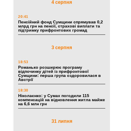
4 серпня
20:41
Пенсійний фонд Сумщини спрямував 0,2
млрд грн на пенсії, страхові виплати та
підтримку прифронтових громад
3 серпня
18:53
Романько розширює програму
відпочинку дітей із прифронтової
Сумщини: перша група оздоровилася в
Австрії
18:30
Ніколаєнко: у Сумах погодили 115
компенсацій на відновлення житла майже
на 6,6 млн грн
31 липня