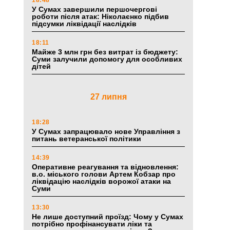
18:48
У Сумах завершили першочергові
роботи після атак: Ніколаєнко підбив
підсумки ліквідації наслідків
18:11
Майже 3 млн грн без витрат із бюджету:
Суми залучили допомогу для особливих
дітей
27 липня
18:28
У Сумах запрацювало нове Управління з
питань ветеранської політики
14:39
Оперативне реагування та відновлення:
в.о. міського голови Артем Кобзар про
ліквідацію наслідків ворожої атаки на
Суми
13:30
Не лише доступний проїзд: Чому у Сумах
потрібно профінансувати ліки та