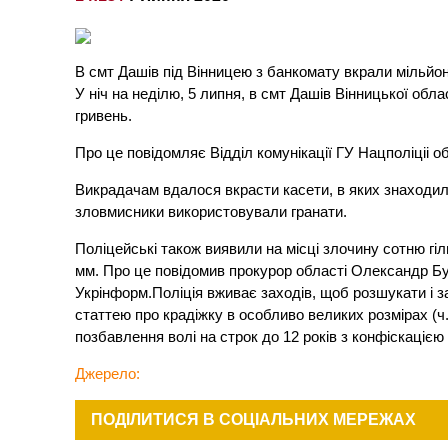
В смт Дашів під Вінницею з банкомату вкрали мільйон 
У ніч на неділю, 5 липня, в смт Дашів Вінницької обл
гривень.
Про це повідомляє Відділ комунікації ГУ Нацполіціі об
Викрадачам вдалося вкрасти касети, в яких знаходил
зловмисники використовували гранати.
Поліцейські також виявили на місці злочину сотню гіл
мм. Про це повідомив прокурор області Олександр Бу
Укрінформ.Поліція вживає заходів, щоб розшукати і 
статтею про крадіжку в особливо великих розмірах (ч.
позбавлення волі на строк до 12 років з конфіскацією
Джерело:
ПОДІЛИТИСЯ В СОЦІАЛЬНИХ МЕРЕЖАХ