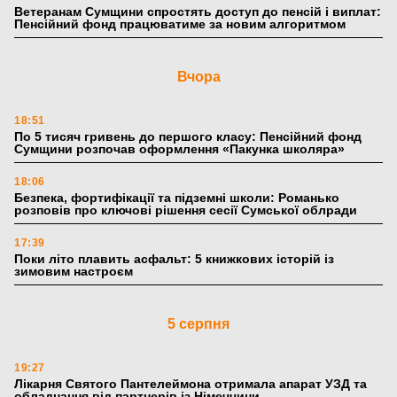
Ветеранам Сумщини спростять доступ до пенсій і виплат:
Пенсійний фонд працюватиме за новим алгоритмом
Вчора
18:51
По 5 тисяч гривень до першого класу: Пенсійний фонд
Сумщини розпочав оформлення «Пакунка школяра»
18:06
Безпека, фортифікації та підземні школи: Романько
розповів про ключові рішення сесії Сумської облради
17:39
Поки літо плавить асфальт: 5 книжкових історій із
зимовим настроєм
5 серпня
19:27
Лікарня Святого Пантелеймона отримала апарат УЗД та
обладнання від партнерів із Німеччини