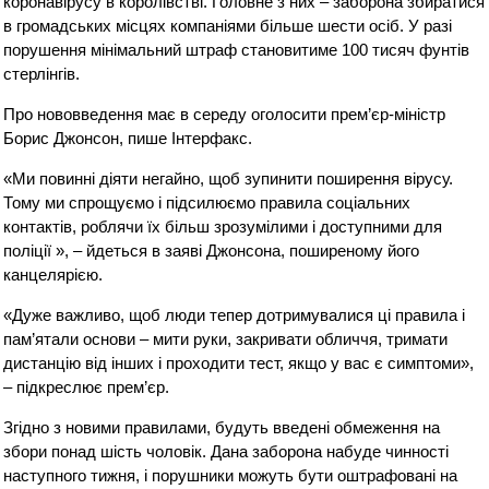
коронавірусу в королівстві. Головне з них – заборона збиратися
в громадських місцях компаніями більше шести осіб. У разі
порушення мінімальний штраф становитиме 100 тисяч фунтів
стерлінгів.
Про нововведення має в середу оголосити прем’єр-міністр
Борис Джонсон, пише Інтерфакс.
«Ми повинні діяти негайно, щоб зупинити поширення вірусу.
Тому ми спрощуємо і підсилюємо правила соціальних
контактів, роблячи їх більш зрозумілими і доступними для
поліції », – йдеться в заяві Джонсона, поширеному його
канцелярією.
«Дуже важливо, щоб люди тепер дотримувалися ці правила і
пам’ятали основи – мити руки, закривати обличчя, тримати
дистанцію від інших і проходити тест, якщо у вас є симптоми»,
– підкреслює прем’єр.
Згідно з новими правилами, будуть введені обмеження на
збори понад шість чоловік. Дана заборона набуде чинності
наступного тижня, і порушники можуть бути оштрафовані на