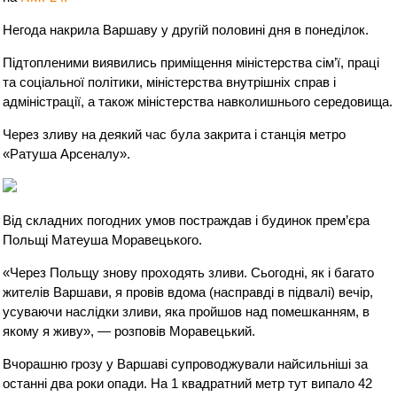
Негода накрила Варшаву у другій половині дня в понеділок.
Підтопленими виявились приміщення міністерства сім’ї, праці
та соціальної політики, міністерства внутрішніх справ і
адміністрації, а також міністерства навколишнього середовища.
Через зливу на деякий час була закрита і станція метро
«Ратуша Арсеналу».
Від складних погодних умов постраждав і будинок прем’єра
Польщі Матеуша Моравецького.
«Через Польщу знову проходять зливи. Сьогодні, як і багато
жителів Варшави, я провів вдома (насправді в підвалі) вечір,
усуваючи наслідки зливи, яка пройшов над помешканням, в
якому я живу», — розповів Моравецький.
Вчорашню грозу у Варшаві супроводжували найсильніші за
останні два роки опади. На 1 квадратний метр тут випало 42