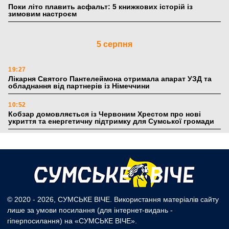
Поки літо плавить асфальт: 5 книжкових історій із
зимовим настроєм
5 серпня
19:27
Лікарня Святого Пантелеймона отримала апарат УЗД та
обладнання від партнерів із Німеччини
10:52
Кобзар домовляється із Червоним Хрестом про нові
укриття та енергетичну підтримку для Сумської громади
9:15
Понад 8 мільйонів книжок згоріли. Як допомогти «Ранку»
та іншим видавництвам відновитися
4 серпня
© 2020 - 2026, СУМСЬКЕ ВІЧЕ. Використання матеріалів сайту
лише за умови посилання (для інтернет-видань -
20:41
гіперпосилання) на «СУМСЬКЕ ВІЧЕ».
Пенсійний фонд Сумщини спрямував 0,2 млрд грн на
пенсії, страхові виплати та підтримку прифронтових