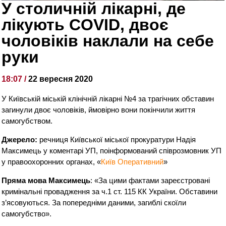
У столичній лікарні, де
лікують COVID, двоє
чоловіків наклали на себе
руки
18:07 /
22 вересня 2020
У Київській міській клінічній лікарні №4 за трагічних обставин
загинули двоє чоловіків, ймовірно вони покінчили життя
самогубством.
Джерело:
речниця Київської міської прокуратури Надія
Максимець у коментарі УП, поінформований співрозмовник УП
у правоохоронних органах, «
Київ Оперативний
»
Пряма мова Максимець
: «За цими фактами зареєстровані
кримінальні провадження за ч.1 ст. 115 КК України. Обставини
з’ясовуються. За попередніми даними, загиблі скоїли
самогубство».