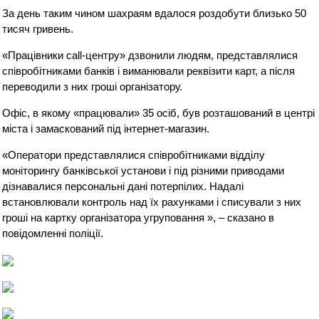
За день таким чином шахраям вдалося роздобути близько 50
тисяч гривень.
«Працівники call-центру» дзвонили людям, представлялися
співробітниками банків і виманювали реквізити карт, а після
переводили з них гроші організатору.
Офіс, в якому «працювали» 35 осіб, був розташований в центрі
міста і замаскований під інтернет-магазин.
«Оператори представлялися співробітниками відділу
моніторингу банківської установи і під різними приводами
дізнавалися персональні дані потерпілих. Надалі
встановлювали контроль над їх рахунками і списували з них
гроші на картку організатора угруповання », – сказано в
повідомленні поліції.