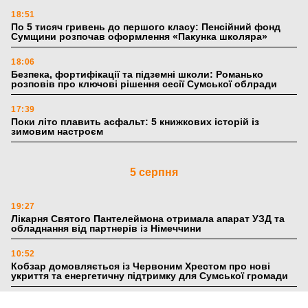
18:51
По 5 тисяч гривень до першого класу: Пенсійний фонд
Сумщини розпочав оформлення «Пакунка школяра»
18:06
Безпека, фортифікації та підземні школи: Романько
розповів про ключові рішення сесії Сумської облради
17:39
Поки літо плавить асфальт: 5 книжкових історій із
зимовим настроєм
5 серпня
19:27
Лікарня Святого Пантелеймона отримала апарат УЗД та
обладнання від партнерів із Німеччини
10:52
Кобзар домовляється із Червоним Хрестом про нові
укриття та енергетичну підтримку для Сумської громади
9:15