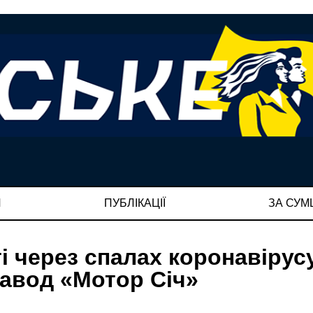
И
ПУБЛІКАЦІЇ
ЗА СУ
і через спалах коронавірус
завод «Мотор Січ»