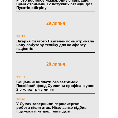
Місто посилює міжнародну співпрацю:
Суми отримали 12 потужних станцій для
Пунктів обігріву
29 липня
18:13
Лікарня Святого Пантелеймона отримала
нову побутову техніку для комфорту
пацієнтів
28 липня
19:07
Соціальні виплати без затримок:
Пенсійний фонд Сумщини профінансував
2,5 млрд грн у липні
18:48
У Сумах завершили першочергові
роботи після атак: Ніколаєнко підбив
підсумки ліквідації наслідків