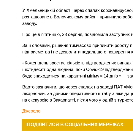
У Хмельницькій області через спалах коронавирусно
розташоване в Волочиському районі, припинило роботу
заводу.
Про це в п’ятницю, 28 серпня, повідомила заступник
За її словами, рішення тимчасово припинити роботу 
підприємства і не дозволити подальшого поширення 
«Кожен день зростає кількість підтверджених випадкі
шістьдесят одна людина, поки Covid-19 підтверджений
буде знаходитися на карантині мінімум 14 днів », – з
Варто зазначити, що через спалах на заводі ПАТ «Мот
лікарняний. За даними оперативного штабу з ліквідаці
на екскурсію в Закарпатті, після чого у одній з турист
Джерело
:
ПОДІЛИТИСЯ В СОЦІАЛЬНИХ МЕРЕЖАХ