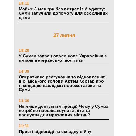
18:11
Майже 3 млн грн без витрат із бюджету:
Суми залучили допомогу для особливих
дітей
27 липня
18:28
У Сумах запрацювало нове Управління з
питань ветеранської політики
14:39
Оперативне реагування та відновлення:
в.о. міського голови Артем Кобзар про
ліквідацію наслідків ворожої атаки на
Суми
13:30
Не лише доступний проїзд: Чому у Сумах
потрібно профінансувати ліки та
продукти для вразливих містян?
11:31
Прості відповіді на складну війну