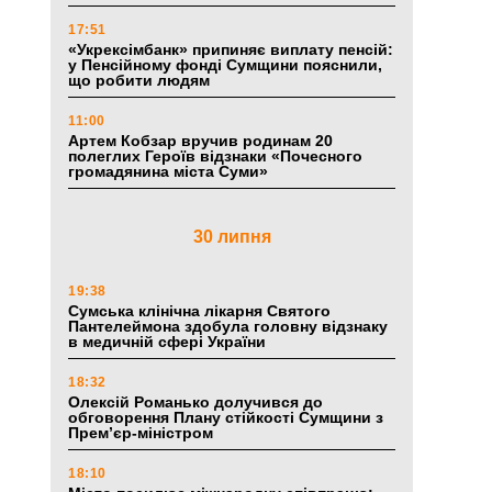
17:51
«Укрексімбанк» припиняє виплату пенсій:
у Пенсійному фонді Сумщини пояснили,
що робити людям
11:00
Артем Кобзар вручив родинам 20
полеглих Героїв відзнаки «Почесного
громадянина міста Суми»
30 липня
19:38
Сумська клінічна лікарня Святого
Пантелеймона здобула головну відзнаку
в медичній сфері України
18:32
Олексій Романько долучився до
обговорення Плану стійкості Сумщини з
Прем’єр-міністром
18:10