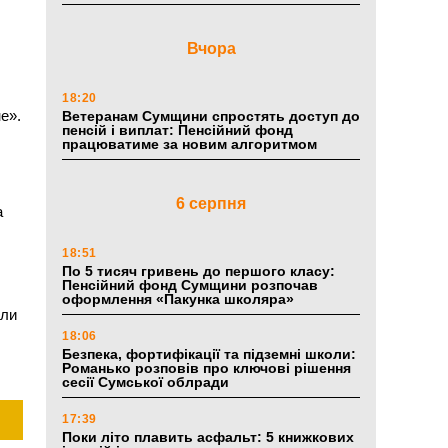
Вчора
18:20
е».
Ветеранам Сумщини спростять доступ до
пенсій і виплат: Пенсійний фонд
працюватиме за новим алгоритмом
6 серпня
а
18:51
По 5 тисяч гривень до першого класу:
Пенсійний фонд Сумщини розпочав
оформлення «Пакунка школяра»
или
18:06
Безпека, фортифікації та підземні школи:
Романько розповів про ключові рішення
сесії Сумської облради
17:39
Поки літо плавить асфальт: 5 книжкових