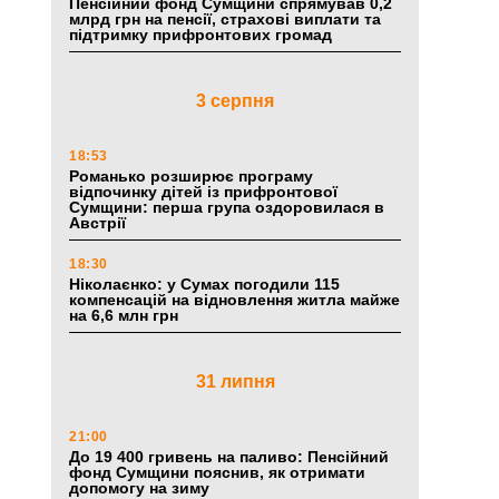
Пенсійний фонд Сумщини спрямував 0,2
млрд грн на пенсії, страхові виплати та
підтримку прифронтових громад
3 серпня
18:53
Романько розширює програму
відпочинку дітей із прифронтової
Сумщини: перша група оздоровилася в
Австрії
18:30
Ніколаєнко: у Сумах погодили 115
компенсацій на відновлення житла майже
на 6,6 млн грн
31 липня
21:00
До 19 400 гривень на паливо: Пенсійний
фонд Сумщини пояснив, як отримати
допомогу на зиму