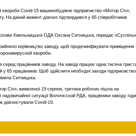
й хвороби Covid-19 машинобудівне підприємство «Мотор Січ»,
. На даний момент діагноз підтвердився у 65 співробітників
 голови Хмельницької ОДА Оксана Ситницька, передає «Суспільн
прийняло керівництво заводу, щоб продезинфікувати приміщення
коронавирусной хвороби.
в серед працівників заводу. На заводі працює одна тисяча трист
 у 65 працівників. Щоб здійснити необхідні заходи підприємство
аявила Ситницька.
ор Січ», виявленої 19 серпня, третина робочих пішла на
ї надзвичайної ситуації Волочісcкой РДА, працівники заводу їзд
ок діагностували Covid-19.