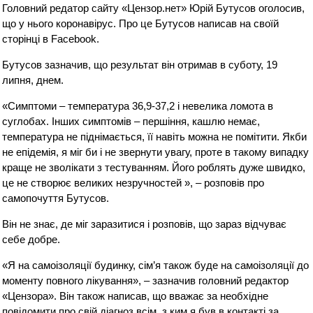
Головний редатор сайту «Цензор.нет» Юрій Бутусов оголосив,
що у нього коронавірус. Про це Бутусов написав на своїй
сторінці в Facebook.
Бутусов зазначив, що результат він отримав в суботу, 19
липня, днем.
«Симптоми – температура 36,9-37,2 і невелика ломота в
суглобах. Інших симптомів – першіння, кашлю немає,
температура не піднімається, її навіть можна не помітити. Якби
не епідемія, я міг би і не звернути увагу, проте в такому випадку
краще не зволікати з тестуванням. Його роблять дуже швидко,
це не створює великих незручностей », – розповів про
самопочуття Бутусов.
Він не знає, де міг заразитися і розповів, що зараз відчуває
себе добре.
«Я на самоізоляції будинку, сім’я також буде на самоізоляції до
моменту повного лікування», – зазначив головний редактор
«Цензора». Він також написав, що вважає за необхідне
повідомити про свій діагноз всім, з ким я був в контакті за