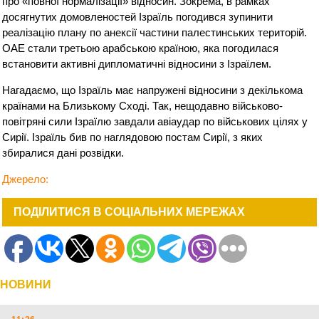
про «повної нормалізації» відносин. Зокрема, в рамках
досягнутих домовленостей Ізраїль погодився зупинити
реалізацію плану по анексії частини палестинських територій.
ОАЕ стали третьою арабською країною, яка погодилася
встановити активні дипломатичні відносини з Ізраїлем.
Нагадаємо, що Ізраїль має напружені відносини з декількома
країнами на Близькому Сході. Так, нещодавно військово-
повітряні сили Ізраїлю завдали авіаудар по військових цілях у
Сирії. Ізраїль бив по наглядовою постам Сирії, з яких
збиралися дані розвідки.
Джерело:
ПОДІЛИТИСЯ В СОЦІАЛЬНИХ МЕРЕЖАХ
НОВИНИ