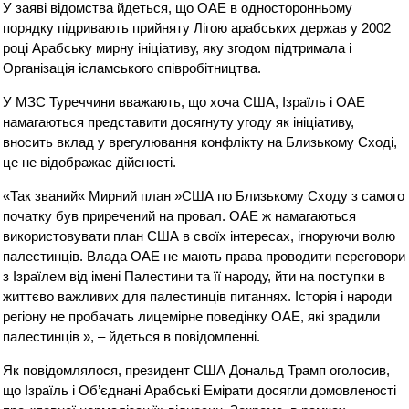
У заяві відомства йдеться, що ОАЕ в односторонньому
порядку підривають прийняту Лігою арабських держав у 2002
році Арабську мирну ініціативу, яку згодом підтримала і
Організація ісламського співробітництва.
У МЗС Туреччини вважають, що хоча США, Ізраїль і ОАЕ
намагаються представити досягнуту угоду як ініціативу,
вносить вклад у врегулювання конфлікту на Близькому Сході,
це не відображає дійсності.
«Так званий« Мирний план »США по Близькому Сходу з самого
початку був приречений на провал. ОАЕ ж намагаються
використовувати план США в своїх інтересах, ігноруючи волю
палестинців. Влада ОАЕ не мають права проводити переговори
з Ізраїлем від імені Палестини та її народу, йти на поступки в
життєво важливих для палестинців питаннях. Історія і народи
регіону не пробачать лицемірне поведінку ОАЕ, які зрадили
палестинців », – йдеться в повідомленні.
Як повідомлялося, президент США Дональд Трамп оголосив,
що Ізраїль і Об’єднані Арабські Емірати досягли домовленості