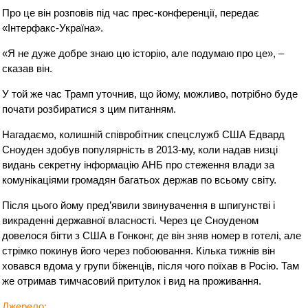
Про це він розповів під час прес-конференції, передає
«Інтерфакс-Україна».
«Я не дуже добре знаю цю історію, але подумаю про це», –
сказав він.
У той же час Трамп уточнив, що йому, можливо, потрібно буде
почати розбиратися з цим питанням.
Нагадаємо, колишній співробітник спецслужб США Едвард
Сноуден здобув популярність в 2013-му, коли надав низці
видань секретну інформацію АНБ про стеження влади за
комунікаціями громадян багатьох держав по всьому світу.
Після цього йому пред’явили звинувачення в шпигунстві і
викраденні державної власності. Через це Сноуденом
довелося бігти з США в Гонконг, де він зняв номер в готелі, але
стрімко покинув його через побоювання. Кілька тижнів він
ховався вдома у групи біженців, після чого поїхав в Росію. Там
же отримав тимчасовий притулок і вид на проживання.
Джерело: