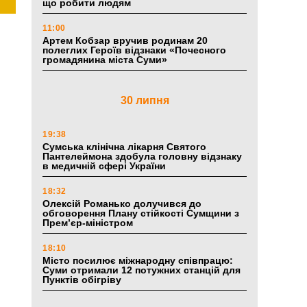
що робити людям
11:00
Артем Кобзар вручив родинам 20
полеглих Героїв відзнаки «Почесного
громадянина міста Суми»
30 липня
19:38
Сумська клінічна лікарня Святого
Пантелеймона здобула головну відзнаку
в медичній сфері України
18:32
Олексій Романько долучився до
обговорення Плану стійкості Сумщини з
Прем’єр-міністром
18:10
Місто посилює міжнародну співпрацю:
Суми отримали 12 потужних станцій для
Пунктів обігріву