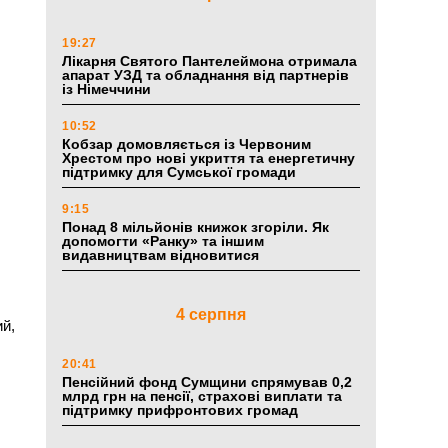
19:27
Лікарня Святого Пантелеймона отримала
апарат УЗД та обладнання від партнерів
із Німеччини
10:52
Кобзар домовляється із Червоним
Хрестом про нові укриття та енергетичну
підтримку для Сумської громади
9:15
Понад 8 мільйонів книжок згоріли. Як
допомогти «Ранку» та іншим
видавництвам відновитися
4 серпня
ий,
20:41
Пенсійний фонд Сумщини спрямував 0,2
млрд грн на пенсії, страхові виплати та
підтримку прифронтових громад