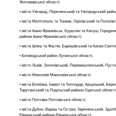
Житомирської області;
• місто Ужгород, Перечинський та Ужгородський район
• міста Мелітополь та Токмак, Оріхівський та Пологівс
• міста Івано-Франківськ, Бурштин та Калуш, Городен
райони Івано-Франківської області;
• міста Ірпінь та Фастів, Баришівський та Києво-Свят
• Біловодський район Луганської області;
• місто Львів, Золочівський, Перемишлянський, Пусто
• місто Миколаїв Миколаївської області;
• міста Біляївка, Ізмаїл та Теплодар, Арцизький, Бер
Тарутинський та Подільский райони Одеської області
• місто Полтава Полтавської області;
• міста Дубно, Вараш та Острог, Зарічненський, Здол
Рівненський райони Рівненської області;