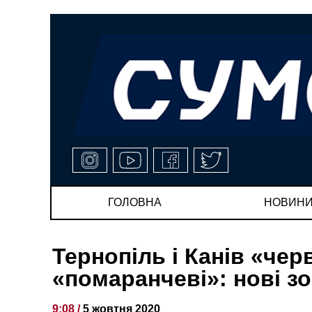
ГОЛОВНА
НОВИН
Тернопіль і Канів «черв
«помаранчеві»: нові з
9:08 /
5 жовтня 2020