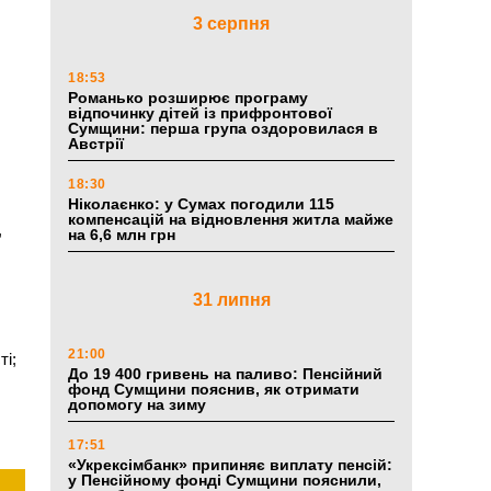
3 серпня
18:53
Романько розширює програму
відпочинку дітей із прифронтової
Сумщини: перша група оздоровилася в
Австрії
18:30
Ніколаєнко: у Сумах погодили 115
компенсацій на відновлення житла майже
,
на 6,6 млн грн
31 липня
21:00
ті;
До 19 400 гривень на паливо: Пенсійний
фонд Сумщини пояснив, як отримати
допомогу на зиму
17:51
«Укрексімбанк» припиняє виплату пенсій:
у Пенсійному фонді Сумщини пояснили,