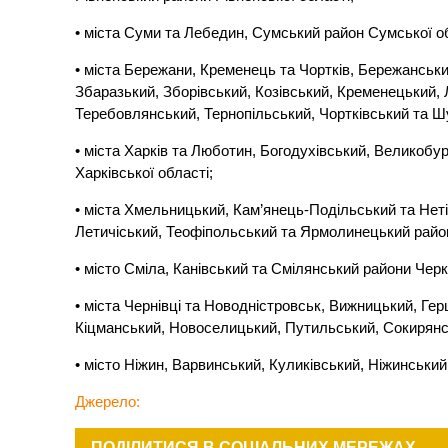
• міста Суми та Лебедин, Сумський район Сумської об
• міста Бережани, Кременець та Чортків, Бережанськ
Збаразький, Зборівський, Козівський, Кременецький,
Теребовлянський, Тернопільський, Чортківський та Ш
• міста Харків та Люботин, Богодухівський, Великоб
Харківської області;
• міста Хмельницький, Кам’янець-Подільський та Нет
Летичіський, Теофіпольський та Ярмолинецький райо
• місто Сміла, Канівський та Смілянський райони Черк
• міста Чернівці та Новодністровськ, Вижницький, Ге
Кіцманський, Новоселицький, Путильський, Сокирянс
• місто Ніжин, Варвинський, Куликівський, Ніжинський
Джерело:
ПОДІЛИТИСЯ В СОЦІАЛЬНИХ МЕРЕЖАХ