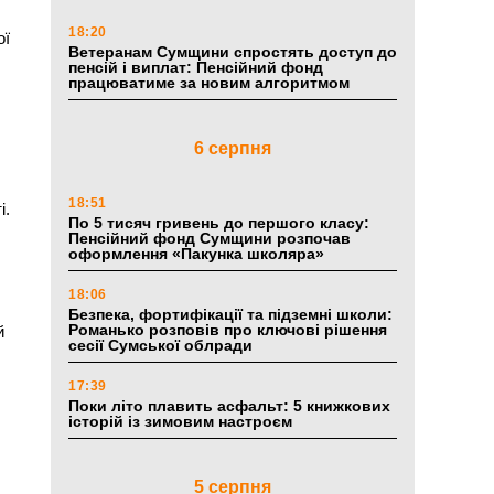
18:20
ої
Ветеранам Сумщини спростять доступ до
пенсій і виплат: Пенсійний фонд
працюватиме за новим алгоритмом
6 серпня
18:51
і.
По 5 тисяч гривень до першого класу:
Пенсійний фонд Сумщини розпочав
оформлення «Пакунка школяра»
18:06
Безпека, фортифікації та підземні школи:
Романько розповів про ключові рішення
й
сесії Сумської облради
17:39
Поки літо плавить асфальт: 5 книжкових
історій із зимовим настроєм
5 серпня