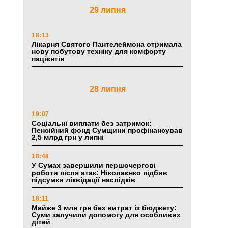
29 липня
18:13
Лікарня Святого Пантелеймона отримала
нову побутову техніку для комфорту
пацієнтів
28 липня
19:07
Соціальні виплати без затримок:
Пенсійний фонд Сумщини профінансував
2,5 млрд грн у липні
18:48
У Сумах завершили першочергові
роботи після атак: Ніколаєнко підбив
підсумки ліквідації наслідків
18:11
Майже 3 млн грн без витрат із бюджету:
Суми залучили допомогу для особливих
дітей