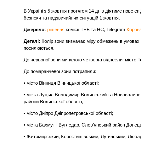
В Україні з 5 жовтня протягом 14 днів діятиме нове еп
безпеки та надзвичайних ситуацій 1 жовтня.
Джерело:
рішення
комісії ТЕБ та НС,
Telegram
Корона
Деталі:
Колір зони визначає міру обмежень в умовах 
посилюються.
До червоної зони минулого четверга віднесли: місто Те
До помаранчевої зони потрапили:
• місто Вінниця Вінницької області;
• міста Луцьк, Володимир-Волинський та Нововолинсь
райони Волинської області;
• місто Дніпро Дніпропетровської області;
• міста Бахмут і Вугледар, Слов’янський район Донець
• Житомирський, Коростишівський, Лугинський, Люба