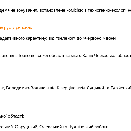
ідемічне зонування, встановлене комісією з техногенно-екологічн
вірус у регіонах
адаптивного карантину: від «зеленої» до «червоної» вони
рнопіль Тернопільської області та місто Канів Черкаської област
к, Володимир-Волинський, Ківерцівський, Луцький та Турійськи
кої області;
рський, Овруцький, Олевський та Чуднівський райони