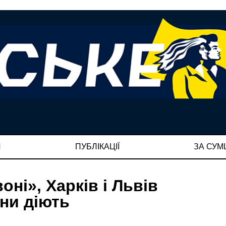
И
ПУБЛІКАЦІЇ
ЗА СУ
оні», Харків і Львів
они діють