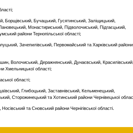
ласті;
ий, Борщівський, Бучацький, Гусятинський, Заліщицький,
 Лановецький, Монастириський, Підволочиський, Підгаєцький,
умський райони Тернопільської області;
урлуцький, Зачепилівський, Первомайський та Харківський райони
ішин, Волочиський, Деражнянський, Дунаєвський, Красилівський
ни Хмельницької області;
аської області;
рцаївський, Глибоцький, Заставнівський, Кельменецький,
ький, Сторожинецький та Хотинський райони Чернівецької облас
, Носівський та Сновський райони Чернігівської області.