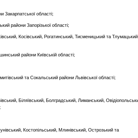
и Закарпатської області;
ький райони Запорізької області;
ківський, Косівський, Рогатинський, Тисменицький та Тлумацький
ошинський райони Київській області;
митівський та Сокальський райони Львівської області;
езівський, Біляївський, Болградський, Лиманський, Овідіопольськ
;
бунівський, Костопільський, Млинівський, Острозький та