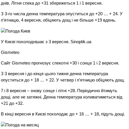
днів. Літня спека до +31 збережеться 1 і 1 вересня.
З 3-го числа денна температура опуститься до +20 … + 24. У
п’ятницю, 4 вересня, обіцяють дощ і не більше +19 вдень.
У Києві похолоднішає з 3 вересня. Sinoptik.ua
Gismeteо
Сайт Gismeteо прогнозує спекотні +30 і сонце 1 і 2 вересня.
З 3 вересня і до кінця цього тижня денна температура
опуститься до + 18 … + 22. У четвер і п’ятницю обіцяють дощ.
7 і 8 вересня – знову сонце і літні +28. Періодично йтимуть
дощі, але не затяжні. Денна температура коливатиметься від
+21 до +32.
В кінці вересня в Києві похолодає до + 16 … + 18, підуть дощі.