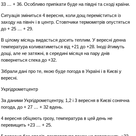
33 … + 36. Особливо припікати буде на півдні та сході країни.
Ситуація зміниться 4 вересня, коли дощ переміститься із
заходу на північ і в центр. Стовпчики термометрів опустяться
до + 25 … + 29.
В цілому місяць видасться досить теплим. У вересні денна
температура коливатиметься від +21 до +28. Іноді йтимуть
дощі, але не затяжні, в середині місяця на пару днів
повернеться спека до +32.
Зібрали дані про те, якою буде погода в Україні і в Києві у
вересні.
Укргідрометцентр
За даними Укргідрометцентру, 1,2 і 3 вересня в Києві сонячна
погода, до + 27 … + 32 вдень.
4 вересня обіцяють грозу, температура в цей день не
перевищить +23 … + 25.