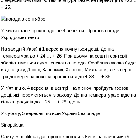
5 вересня без опадів, температура також не перевищить +23 …
+ 25.
У Києві стане прохолодніше 4 вересня. Прогноз погоди
Укргідрометцентр
На західній Україні 1 вересня почнуться дощі. Денна
температура до + 24 … + 26. При цьому на решті території
зберігатиметься суха і спекотна погода. Особливо жарко буде
в Донецьку, Дніпрі, Запоріжжі, Херсоні, Миколаєві, де в перші
три дні вересня повітря прогріється до + 33 … + 36.
У п’ятницю, 4 вересня, в центрі і на півночі пройдуть грозові
дощі, які перемістяться із заходу. Денна температура спаде на
кілька градусів до + 25 … + 29 вдень.
У суботу, 5 вересня, по всій Україні без опадів.
Sinoptik.ua
Сайту Sinoptik.ua дає прогноз погоди в Києві на найближчі 9