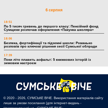
6 серпня
18:51
По 5 тисяч гривень до першого класу: Пенсійний фонд
Сумщини розпочав оформлення «Пакунка школяра»
18:06
Безпека, фортифікації та підземні школи: Романько
розповів про ключові рішення сесії Сумської облради
17:39
Поки літо плавить асфальт: 5 книжкових історій із
зимовим настроєм
5 серпня
19:27
Лікарня Святого Пантелеймона отримала апарат УЗД та
обладнання від партнерів із Німеччини
© 2020 - 2026, СУМСЬКЕ ВІЧЕ. Використання матеріалів сайту
лише за умови посилання (для інтернет-видань -
10:52