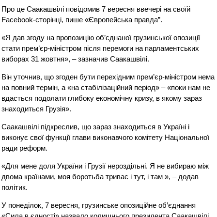
Про це Саакашвілі повідомив 7 вересня ввечері на своїй
Facebook-сторінці, пише «Європейська правда”.
«Я дав згоду на пропозицію об’єднаної грузинської опозиції
стати прем’єр-міністром після перемоги на парламентських
виборах 31 жовтня», – зазначив Саакашвілі.
Він уточнив, що згоден бути перехідним прем’єр-міністром нема
на повний термін, а «на стабілізаційний період» – «поки нам не
вдасться подолати глибоку економічну кризу, в якому зараз
знаходиться Грузія».
Саакашвілі підкреслив, що зараз знаходиться в Україні і
виконує свої функції глави виконавчого комітету Національної
ради реформ.
«Для мене доля України і Грузії нероздільні. Я не вибираю між
двома країнами, моя боротьба триває і тут, і там », – додав
політик.
У понеділок, 7 вересня, грузинське опозиційне об’єднання
«Сила в єдності» назвало колишнього президента Саакашвілі