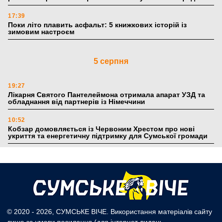
17:39
Поки літо плавить асфальт: 5 книжкових історій із
зимовим настроєм
5 серпня
19:27
Лікарня Святого Пантелеймона отримала апарат УЗД та
обладнання від партнерів із Німеччини
10:52
Кобзар домовляється із Червоним Хрестом про нові
укриття та енергетичну підтримку для Сумської громади
9:15
Понад 8 мільйонів книжок згоріли. Як допомогти «Ранку»
та іншим видавництвам відновитися
4 серпня
© 2020 - 2026, СУМСЬКЕ ВІЧЕ. Використання матеріалів сайту