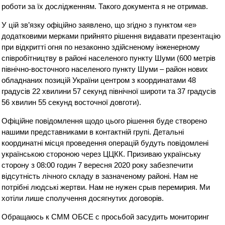
роботи за їх дослідженням. Такого документа я не отримав.
У цій зв’язку офіційно заявлено, що згідно з пунктом «е»
додатковими мерками прийнято рішення видавати презентацію
при відкритті огня по незаконно здійсненому інженерному
співробітництву в районі населеного пункту Шуми (600 метрів
північно-восточного населеного пункту Шуми – район нових
обладнаних позицій України центром з координатами 48
градусів 22 хвилини 57 секунд північної широти та 37 градусів
56 хвилин 55 секунд восточної довготи).
Офіційне повідомлення щодо цього рішення буде створено
нашими представниками в контактній групі. Детальні
координатні місця проведення операцій будуть повідомлені
українською стороною через ЦЦКК. Призиваю українську
сторону з 08:00 годин 7 вересня 2020 року забезпечити
відсутність лічного складу в зазначеному районі. Нам не
потрібні людські жертви. Нам не нужен срыв перемирия. Ми
хотіли лише сполучення досягнутих договорів.
Обращаюсь к СММ ОБСЕ с просьбой засудить мониторинг