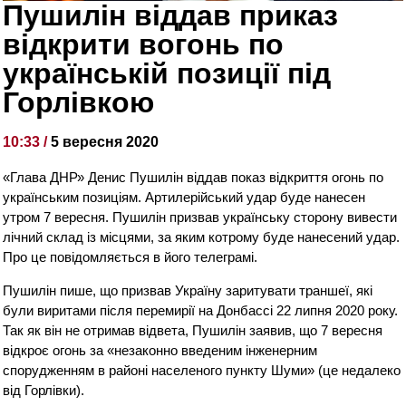
Пушилін віддав приказ
відкрити вогонь по
українській позиції під
Горлівкою
10:33 /
5 вересня 2020
«Глава ДНР» Денис Пушилін віддав показ відкриття огонь по
українським позиціям. Артилерійський удар буде нанесен
утром 7 вересня. Пушилін призвав українську сторону вивести
лічний склад із місцями, за яким котрому буде нанесений удар.
Про це повідомляється в його телеграмі.
Пушилін пише, що призвав Україну заритувати траншеї, які
були виритами після перемирії на Донбассі 22 липня 2020 року.
Так як він не отримав відвета, Пушилін заявив, що 7 вересня
відкроє огонь за «незаконно введеним інженерним
спорудженням в районі населеного пункту Шуми» (це недалеко
від Горлівки).