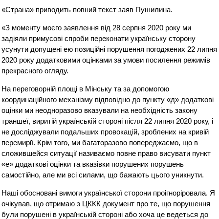
«Страна» приводить повний текст заяв Пушилина.
«З моменту моєго заявлення від 28 серпня 2020 року ми
задіяли примусові спроби переконати українську сторону
усунути допущені ею позиційні порушення погоджених 22 липня
2020 року додатковими оцінками за умови посилення режимів
прекрасного огляду.
На переговорній площі в Мінську та за допомогою
координаційного механізму відповідно до пункту «д» додаткові
оцінки ми неодноразово вказували на необхідність закону
траншеї, виритій українській стороні після 22 липня 2020 року, і
не досліджували подальших провокацій, зроблених на кривій
перемирії. Крім того, ми багаторазово попереджаємо, що в
сложившейся ситуації називаємо повне право висувати пункт
«е» додаткові оцінки та вказівки порушених порушень
самостійно, але ми всі силами, що бажають цього уникнути.
Наші обосновані вимоги української сторони проігноріровала. Я
очікував, що отримаю з ЦККК документ про те, що порушення
були порушені в українській стороні або хоча це ведеться до